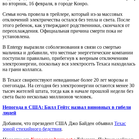
во вторник, 16 февраля, в городе Конро.
Семья ночь провела в трейлере, который из-за массовых
отключений электричества остался без тепла и света. После
этого ребенок, как утверждают родственники, скончался от
переохлаждения. Официальная причина смерти пока не
установлена.
В Entergy выразили соболезнования в связи со смертью
мальчика и добавили, что местные энергетические компании
поступили правильно, прибегнув к веерным отключениям
электроэнергии, поскольку вся электросеть Техаса находилась
на грани коллапса.
В Техасе свирепствуют невиданные более 20 лет морозы и
снегопады. На сегодня без электроэнергии остаются менее 30
тысяч жителей штата, тогда как в начале прошлой недели без
света было несколько миллионов человек.
Непогода в США: Билл Гейтс назвал виновных в гибели
людей
Добавим, что президент США Джо Байден объявил
Техас
зоной стихийного бедствия
.