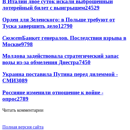
В Италии двое суток искали выброшенный
лотерейный билет с выигрышем
24529
Орден для Зеленского: в Польше требуют от
Туска завершить дело
12790
Сюжет
Банкет генералов. Последствия взрыва в
Москве
9798
Молдова задействовала стратегический запас
воды из-за обмеления Днестра
7450
Украина поставила Путина перед дилеммой -
СМИ
3089
Россияне изменили отношение к войне -
опрос
2789
Читать комментарии
Полная версия сайта