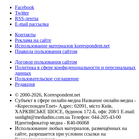
Facebook
Twitter
RSS-ленты
E-mail рассылка
Контакты
Реклама на сайте
Использование материалов korrespondent.net
Правила пользования сайтом
Договор пользования сайтом
Политика в сфере конфиденциальности и персональных
данных
Пользовательское соглашение
Редакция
© 2000-2026, Korrespondent.net
Субъект в сфере онлайн-медиа Название онлайн-медиа -
«КореспонденТ.net» Адрес: 02091, місто Київ,
ХАРКІВСЬКЕ ШОСЕ, будинок 172-Б, офіс 208/1 E-mail:
sunlight@mediadim.com.ua
Телефон: 044-205-43-00
Идентификатор медиа - R40-06068
Использование любых материалов, размещённых на
сайте, разрешается при условии ссылки на