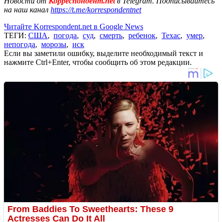
Новости от
Корреспондент.net
в Telegram. Подписывайтесь
на наш канал
https://t.me/korrespondentnet
Читайте Korrespondent.net в Google News
ТЕГИ:
США
,
погода
,
суд
,
смерть
,
ребенок
,
Техас
,
умер
,
непогода
,
морозы
,
иск
Если вы заметили ошибку, выделите необходимый текст и
нажмите Ctrl+Enter, чтобы сообщить об этом редакции.