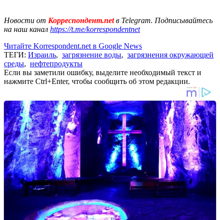
Новости от
Корреспондент.net
в Telegram. Подписывайтесь
на наш канал
https://t.me/korrespondentnet
Читайте Korrespondent.net в Google News
ТЕГИ:
Израиль
,
загрязнение воды
,
загрязнения окружающей
среды
,
нефтепродукты
Если вы заметили ошибку, выделите необходимый текст и
нажмите Ctrl+Enter, чтобы сообщить об этом редакции.