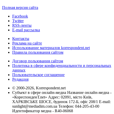
Полная версия сайта
Facebook
Twitter
RSS-ленты
E-mail рассылка
Контакты
Реклама на сайте
Использование материалов korrespondent.net
Правила пользования сайтом
Договор пользования сайтом
Политика в сфере конфиденциальности и персональных
данных
Пользовательское соглашение
Редакция
© 2000-2026, Korrespondent.net
Субъект в сфере онлайн-медиа Название онлайн-медиа -
«КореспонденТ.net» Адрес: 02091, місто Київ,
ХАРКІВСЬКЕ ШОСЕ, будинок 172-Б, офіс 208/1 E-mail:
sunlight@mediadim.com.ua
Телефон: 044-205-43-00
Идентификатор медиа - R40-06068