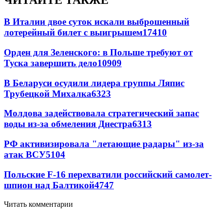
ЧИТАЙТЕ ТАКЖЕ
В Италии двое суток искали выброшенный
лотерейный билет с выигрышем
17410
Орден для Зеленского: в Польше требуют от
Туска завершить дело
10909
В Беларуси осудили лидера группы Ляпис
Трубецкой Михалка
6323
Молдова задействовала стратегический запас
воды из-за обмеления Днестра
6313
РФ активизировала "летающие радары" из-за
атак ВСУ
5104
Польские F-16 перехватили российский самолет-
шпион над Балтикой
4747
Читать комментарии