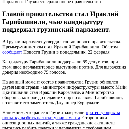
Парламент Грузии утвердил новое правительство
Главой правительства стал Ираклий
Гарибашвили, чью кандидатуру
поддержал грузинский парламент.
В Грузии парламент утвердил состав нового правительства.
Премьер-министром стал Ираклий Гарибашвили. Об этом
сообщают
Новости Грузии в понедельник, 22 февраля.
Кандидатуру Гарибашвили поддержали 89 депутатов, при
этом двое парламентариев выступили против. Для выражения
доверия необходимо 75 голосов.
На данный момент состав правительства Грузии обновлен
двумя министрами - министром инфраструктуры вместо Майи
Цкитишвили стал Ираклий Карселадзе, а Министерство
обороны, которое до недавних пор возглавлял Гарибашвили,
возглавит его заместитель Джуаншер Бурчуладзе.
Напомним, что ранее в Грузии задержали
протестующих за
попытку разбить палатки у парламента
. Сторонники
оппозиционных партий, а также гражданские активисты
пытались разбить палатки у парламента с требованием