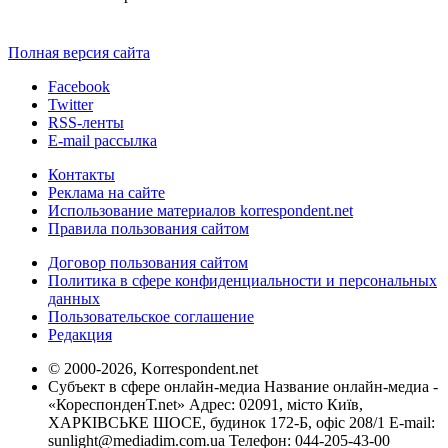
Полная версия сайта
Facebook
Twitter
RSS-ленты
E-mail рассылка
Контакты
Реклама на сайте
Использование материалов korrespondent.net
Правила пользования сайтом
Договор пользования сайтом
Политика в сфере конфиденциальности и персональных
данных
Пользовательское соглашение
Редакция
© 2000-2026, Korrespondent.net
Субъект в сфере онлайн-медиа Название онлайн-медиа -
«КореспонденТ.net» Адрес: 02091, місто Київ,
ХАРКІВСЬКЕ ШОСЕ, будинок 172-Б, офіс 208/1 E-mail:
sunlight@mediadim.com.ua
Телефон: 044-205-43-00