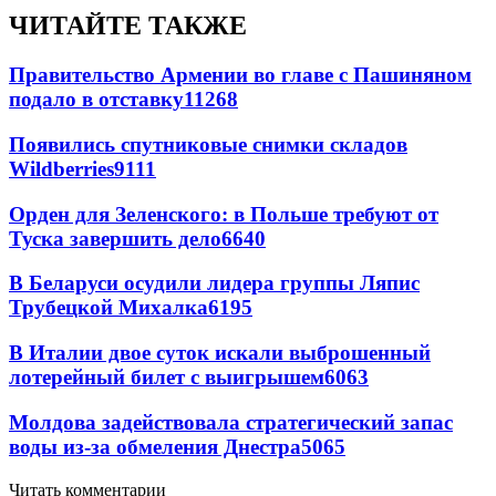
ЧИТАЙТЕ ТАКЖЕ
Правительство Армении во главе с Пашиняном
подало в отставку
11268
Появились спутниковые снимки складов
Wildberries
9111
Орден для Зеленского: в Польше требуют от
Туска завершить дело
6640
В Беларуси осудили лидера группы Ляпис
Трубецкой Михалка
6195
В Италии двое суток искали выброшенный
лотерейный билет с выигрышем
6063
Молдова задействовала стратегический запас
воды из-за обмеления Днестра
5065
Читать комментарии