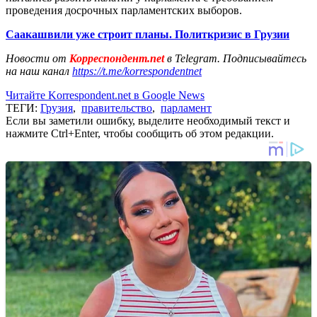
проведения досрочных парламентских выборов.
Саакашвили уже строит планы. Политкризис в Грузии
Новости от
Корреспондент.net
в Telegram. Подписывайтесь
на наш канал
https://t.me/korrespondentnet
Читайте Korrespondent.net в Google News
ТЕГИ:
Грузия
,
правительство
,
парламент
Если вы заметили ошибку, выделите необходимый текст и
нажмите Ctrl+Enter, чтобы сообщить об этом редакции.