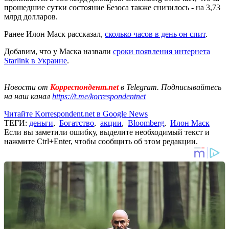
прошедшие сутки состояние Безоса также снизилось - на 3,73
млрд долларов.
Ранее Илон Маск рассказал,
сколько часов в день он спит
.
Добавим, что у Маска назвали
сроки появления интернета
Starlink в Украине
.
Новости от
Корреспондент.net
в Telegram. Подписывайтесь
на наш канал
https://t.me/korrespondentnet
Читайте Korrespondent.net в Google News
ТЕГИ:
деньги
,
Богатство
,
акции
,
Bloomberg
,
Илон Маск
Если вы заметили ошибку, выделите необходимый текст и
нажмите Ctrl+Enter, чтобы сообщить об этом редакции.