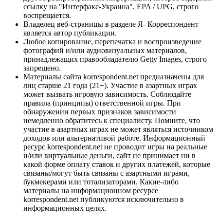
ссылку на "Интерфакс-Украина", EPA / UPG, строго
воспрещается.
Владелец веб-страницы в разделе Я- Корреспондент
является автор публикации.
Любое копирование, перепечатка и воспроизведение
фотографий и/или аудиовизуальных материалов,
принадлежащих правообладателю Getty Images, строго
запрещено.
Материалы сайта korrespondent.net предназначены для
лиц старше 21 года (21+). Участие в азартных играх
может вызвать игровую зависимость. Соблюдайте
правила (принципы) ответственной игры. При
обнаружении первых признаков зависимости
немедленно обратитесь к специалисту. Помните, что
участие в азартных играх не может являться источником
доходов или альтернативой работе. Информационный
ресурс korrespondent.net не проводит игры на реальные
и/или виртуальные деньги, сайт не принимает ни в
какой форме оплату ставок и других платежей, которые
связаны/могут быть связаны с азартными играми,
букмекерами или тотализаторами. Какие-либо
материалы на информационном ресурсе
korrespondent.net публикуются исключительно в
информационных целях.