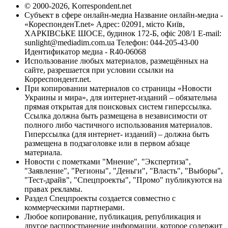
© 2000-2026, Korrespondent.net
Субъект в сфере онлайн-медиа Название онлайн-медиа -
«КореспонденТ.net» Адрес: 02091, місто Київ,
ХАРКІВСЬКЕ ШОСЕ, будинок 172-Б, офіс 208/1 E-mail:
sunlight@mediadim.com.ua
Телефон: 044-205-43-00
Идентификатор медиа - R40-06068
Использование любых материалов, размещённых на
сайте, разрешается при условии ссылки на
Корреспондент.net.
При копировании материалов со страницы «Новости
Украины и мира», для интернет-изданий – обязательна
прямая открытая для поисковых систем гиперссылка.
Ссылка должна быть размещена в независимости от
полного либо частичного использования материалов.
Гиперссылка (для интернет- изданий) – должна быть
размещена в подзаголовке или в первом абзаце
материала.
Новости с пометками "Мнение", "Экспертиза",
"Заявление", "Регионы", "Деньги", "Власть", "Выборы",
"Тест-драйв", "Спецпроекты", "Промо" публикуются на
правах рекламы.
Раздел Спецпроекты создается совместно с
коммерческими партнерами.
Любое копирование, публикация, републикация и
другое распространение информации, которое содержит