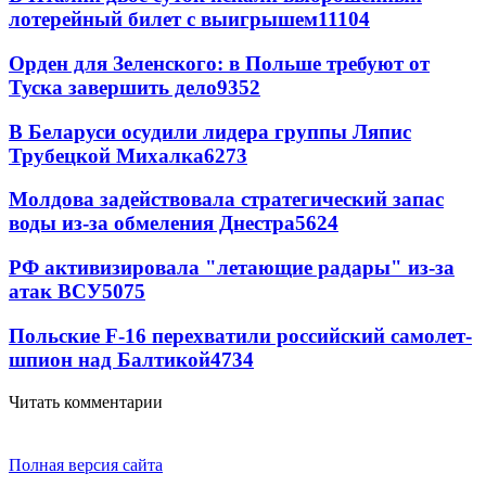
лотерейный билет с выигрышем
11104
Орден для Зеленского: в Польше требуют от
Туска завершить дело
9352
В Беларуси осудили лидера группы Ляпис
Трубецкой Михалка
6273
Молдова задействовала стратегический запас
воды из-за обмеления Днестра
5624
РФ активизировала "летающие радары" из-за
атак ВСУ
5075
Польские F-16 перехватили российский самолет-
шпион над Балтикой
4734
Читать комментарии
Полная версия сайта