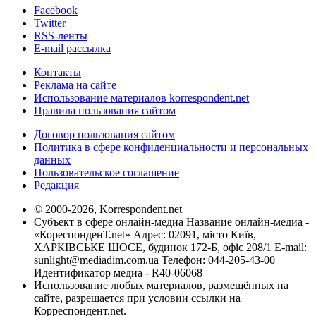
Facebook
Twitter
RSS-ленты
E-mail рассылка
Контакты
Реклама на сайте
Использование материалов korrespondent.net
Правила пользования сайтом
Договор пользования сайтом
Политика в сфере конфиденциальности и персональных
данных
Пользовательское соглашение
Редакция
© 2000-2026, Korrespondent.net
Субъект в сфере онлайн-медиа Название онлайн-медиа -
«КореспонденТ.net» Адрес: 02091, місто Київ,
ХАРКІВСЬКЕ ШОСЕ, будинок 172-Б, офіс 208/1 E-mail:
sunlight@mediadim.com.ua
Телефон: 044-205-43-00
Идентификатор медиа - R40-06068
Использование любых материалов, размещённых на
сайте, разрешается при условии ссылки на
Корреспондент.net.