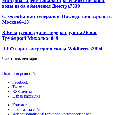
Молдова задействовала стратегический запас
воды из-за обмеления Днестра
7530
Сюжет
Банкет генералов. Последствия взрыва в
Москве
6418
В Беларуси осудили лидера группы Ляпис
Трубецкой Михалка
4849
В РФ горит очередной склад Wildberries
3894
Читать комментарии
Полная версия сайта
Facebook
Twitter
RSS-ленты
E-mail рассылка
Контакты
Реклама на сайте
Использование материалов korrespondent.net