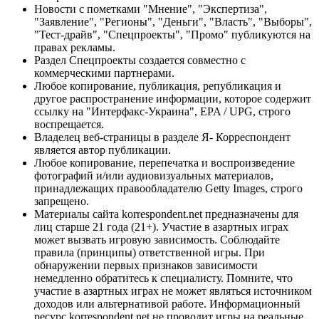
Новости с пометками "Мнение", "Экспертиза",
"Заявление", "Регионы", "Деньги", "Власть", "Выборы",
"Тест-драйв", "Спецпроекты", "Промо" публикуются на
правах рекламы.
Раздел Спецпроекты создается совместно с
коммерческими партнерами.
Любое копирование, публикация, републикация и
другое распространение информации, которое содержит
ссылку на "Интерфакс-Украина", EPA / UPG, строго
воспрещается.
Владелец веб-страницы в разделе Я- Корреспондент
является автор публикации.
Любое копирование, перепечатка и воспроизведение
фотографий и/или аудиовизуальных материалов,
принадлежащих правообладателю Getty Images, строго
запрещено.
Материалы сайта korrespondent.net предназначены для
лиц старше 21 года (21+). Участие в азартных играх
может вызвать игровую зависимость. Соблюдайте
правила (принципы) ответственной игры. При
обнаружении первых признаков зависимости
немедленно обратитесь к специалисту. Помните, что
участие в азартных играх не может являться источником
доходов или альтернативой работе. Информационный
ресурс korrespondent.net не проводит игры на реальные