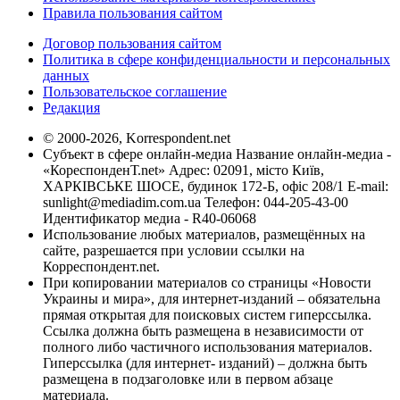
Правила пользования сайтом
Договор пользования сайтом
Политика в сфере конфиденциальности и персональных
данных
Пользовательское соглашение
Редакция
© 2000-2026, Korrespondent.net
Субъект в сфере онлайн-медиа Название онлайн-медиа -
«КореспонденТ.net» Адрес: 02091, місто Київ,
ХАРКІВСЬКЕ ШОСЕ, будинок 172-Б, офіс 208/1 E-mail:
sunlight@mediadim.com.ua
Телефон: 044-205-43-00
Идентификатор медиа - R40-06068
Использование любых материалов, размещённых на
сайте, разрешается при условии ссылки на
Корреспондент.net.
При копировании материалов со страницы «Новости
Украины и мира», для интернет-изданий – обязательна
прямая открытая для поисковых систем гиперссылка.
Ссылка должна быть размещена в независимости от
полного либо частичного использования материалов.
Гиперссылка (для интернет- изданий) – должна быть
размещена в подзаголовке или в первом абзаце
материала.