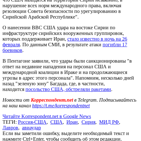
нарушение всех норм международного права, включая
резолюции Совета безопасности по урегулированию в
Сирийской Арабской Республике".
О нанесении ВВС США удара на востоке Сирии по
инфраструктуре сирийских вооруженных группировок,
которых поддерживает Иран,
стало известно в ночь на 26
февраля
. По данным СМИ, в результате атаки
погибли 17
боевиков
.
В Пентагоне заявили, что удары были санкционированы "в
ответ на недавние нападения на персонал США и
международной коалиции в Ираке и на продолжающиеся
угрозы в адрес этого персонала". Напомним, несколько дней
назад "зеленую зону" Багдада, где, в частности,
находится
посольство США, обстреляли ракетами
.
Новости от
Корреспондент.net
в Telegram. Подписывайтесь
на наш канал
https://t.me/korrespondentnet
Читайте Korrespondent.net в Google News
ТЕГИ:
Россия-США
,
США
,
Иран
,
Сирия
,
МИД РФ
,
Лавров
,
авиаудар
Если вы заметили ошибку, выделите необходимый текст и
нажмите Ctrl+Enter, чтобы сообщить об этом редакции.