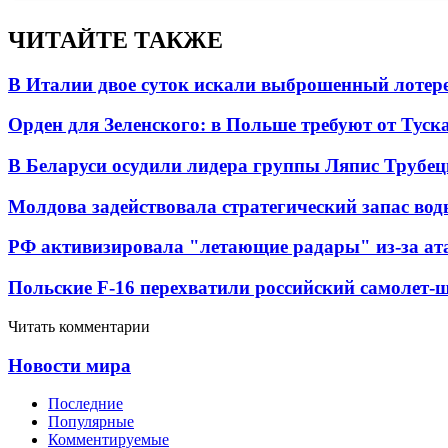
ЧИТАЙТЕ ТАКЖЕ
В Италии двое суток искали выброшенный лоте
Орден для Зеленского: в Польше требуют от Туск
В Беларуси осудили лидера группы Ляпис Трубе
Молдова задействовала стратегический запас вод
РФ активизировала "летающие радары" из-за а
Польские F-16 перехватили российский самолет-
Читать комментарии
Новости мира
Последние
Популярные
Комментируемые