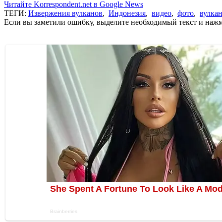
Читайте Korrespondent.net в Google News
ТЕГИ:
Извержения вулканов
,
Индонезия
,
видео
,
фото
,
вулка
Если вы заметили ошибку, выделите необходимый текст и нажми