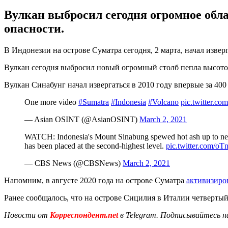
Вулкан выбросил сегодня огромное обла
опасности.
В Индонезии на острове Суматра сегодня, 2 марта, начал изве
Вулкан сегодня выбросил новый огромный столб пепла высотой
Вулкан Синабунг начал извергаться в 2010 году впервые за 400 
One more video
#Sumatra
#Indonesia
#Volcano
pic.twitter.c
— Asian OSINT (@AsianOSINT)
March 2, 2021
WATCH: Indonesia's Mount Sinabung spewed hot ash up to nearly
has been placed at the second-highest level.
pic.twitter.com/o
— CBS News (@CBSNews)
March 2, 2021
Напомним, в августе 2020 года на острове Суматра
активизиро
Ранее сообщалось, что на острове Сицилия в Италии четвертый
Новости от
Корреспондент.net
в Telegram. Подписывайтесь н