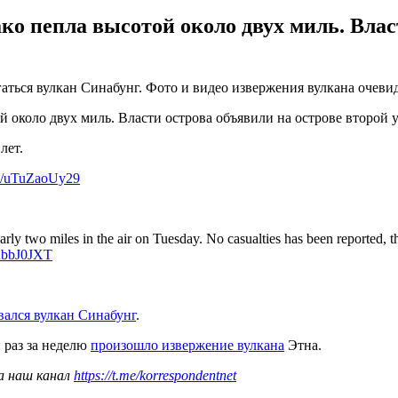
ко пепла высотой около двух миль. Влас
ргаться вулкан Синабунг. Фото и видео извержения вулкана очеви
 около двух миль. Власти острова объявили на острове второй 
лет.
om/uTuZaoUy29
 two miles in the air on Tuesday. No casualties has been reported, th
TnbbJ0JXT
вался вулкан Синабунг
.
 раз за неделю
произошло извержение вулкана
Этна.
а наш канал
https://t.me/korrespondentnet