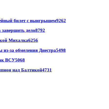
рейный билет с выигрышем
9262
а завершить дело
8792
цкой Михалка
6256
ы из-за обмеления Днестра
5498
так ВСУ
5068
шпион над Балтикой
4731