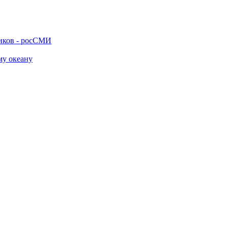
ников - росСМИ
му океану