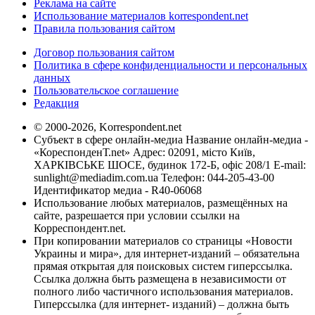
Реклама на сайте
Использование материалов korrespondent.net
Правила пользования сайтом
Договор пользования сайтом
Политика в сфере конфиденциальности и персональных
данных
Пользовательское соглашение
Редакция
© 2000-2026, Korrespondent.net
Субъект в сфере онлайн-медиа Название онлайн-медиа -
«КореспонденТ.net» Адрес: 02091, місто Київ,
ХАРКІВСЬКЕ ШОСЕ, будинок 172-Б, офіс 208/1 E-mail:
sunlight@mediadim.com.ua
Телефон: 044-205-43-00
Идентификатор медиа - R40-06068
Использование любых материалов, размещённых на
сайте, разрешается при условии ссылки на
Корреспондент.net.
При копировании материалов со страницы «Новости
Украины и мира», для интернет-изданий – обязательна
прямая открытая для поисковых систем гиперссылка.
Ссылка должна быть размещена в независимости от
полного либо частичного использования материалов.
Гиперссылка (для интернет- изданий) – должна быть