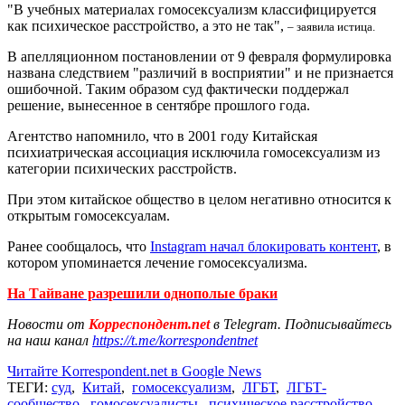
"В учебных материалах гомосексуализм классифицируется
как психическое расстройство, а это не так",
– заявила истица.
В апелляционном постановлении от 9 февраля формулировка
названа следствием "различий в восприятии" и не признается
ошибочной. Таким образом суд фактически поддержал
решение, вынесенное в сентябре прошлого года.
Агентство напомнило, что в 2001 году Китайская
психиатрическая ассоциация исключила гомосексуализм из
категории психических расстройств.
При этом китайское общество в целом негативно относится к
открытым гомосексуалам.
Ранее сообщалось, что
Instagram начал блокировать контент
, в
котором упоминается лечение гомосексуализма.
На Тайване разрешили однополые браки
Новости от
Корреспондент.net
в Telegram. Подписывайтесь
на наш канал
https://t.me/korrespondentnet
Читайте Korrespondent.net в Google News
ТЕГИ:
суд
,
Китай
,
гомосексуализм
,
ЛГБТ
,
ЛГБТ-
сообщество
,
гомосексуалисты
,
психическое расстройство