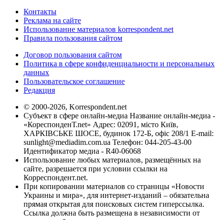
Контакты
Реклама на сайте
Использование материалов korrespondent.net
Правила пользования сайтом
Договор пользования сайтом
Политика в сфере конфиденциальности и персональных
данных
Пользовательское соглашение
Редакция
© 2000-2026, Korrespondent.net
Субъект в сфере онлайн-медиа Название онлайн-медиа -
«КореспонденТ.net» Адрес: 02091, місто Київ,
ХАРКІВСЬКЕ ШОСЕ, будинок 172-Б, офіс 208/1 E-mail:
sunlight@mediadim.com.ua
Телефон: 044-205-43-00
Идентификатор медиа - R40-06068
Использование любых материалов, размещённых на
сайте, разрешается при условии ссылки на
Корреспондент.net.
При копировании материалов со страницы «Новости
Украины и мира», для интернет-изданий – обязательна
прямая открытая для поисковых систем гиперссылка.
Ссылка должна быть размещена в независимости от