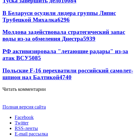
Туска завершить дело
10084
В Беларуси осудили лидера группы Ляпис
Трубецкой Михалка
6296
Молдова задействовала стратегический запас
воды из-за обмеления Днестра
5939
РФ активизировала "летающие радары" из-за
атак ВСУ
5085
Польские F-16 перехватили российский самолет-
шпион над Балтикой
4740
Читать комментарии
Полная версия сайта
Facebook
Twitter
RSS-ленты
E-mail рассылка