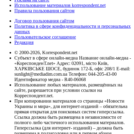
Использование материалов korrespondent.net
Правила пользования сайтом
Договор пользования сайтом
Политика в сфере конфиденциальности и персональных
данных
Пользовательское соглашение
Редакция
© 2000-2026, Korrespondent.net
Субъект в сфере онлайн-медиа Название онлайн-медиа -
«КореспонденТ.net» Адрес: 02091, місто Київ,
ХАРКІВСЬКЕ ШОСЕ, будинок 172-Б, офіс 208/1 E-mail:
sunlight@mediadim.com.ua
Телефон: 044-205-43-00
Идентификатор медиа - R40-06068
Использование любых материалов, размещённых на
сайте, разрешается при условии ссылки на
Корреспондент.net.
При копировании материалов со страницы «Новости
Украины и мира», для интернет-изданий – обязательна
прямая открытая для поисковых систем гиперссылка.
Ссылка должна быть размещена в независимости от
полного либо частичного использования материалов.
Гиперссылка (для интернет- изданий) – должна быть
размещена в подзаголовке или в первом абзаце