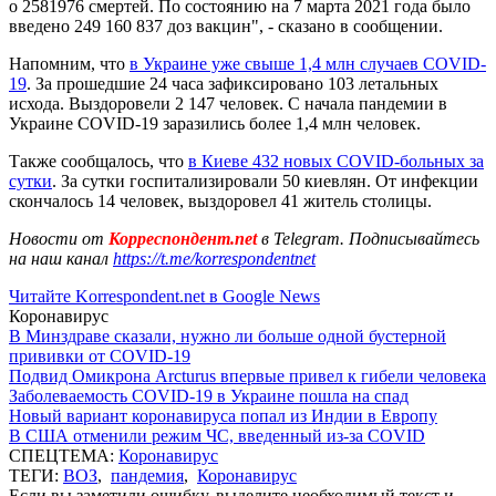
о 2581976 смертей. По состоянию на 7 марта 2021 года было
введено 249 160 837 доз вакцин", - сказано в сообщении.
Напомним, что
в Украине уже свыше 1,4 млн случаев COVID-
19
. За прошедшие 24 часа зафиксировано 103 летальных
исхода. Выздоровели 2 147 человек. С начала пандемии в
Украине COVID-19 заразились более 1,4 млн человек.
Также сообщалось, что
в Киеве 432 новых COVID-больных за
сутки
. За сутки госпитализировали 50 киевлян. От инфекции
скончалось 14 человек, выздоровел 41 житель столицы.
Новости от
Корреспондент.net
в Telegram. Подписывайтесь
на наш канал
https://t.me/korrespondentnet
Читайте Korrespondent.net в Google News
Коронавирус
В Минздраве сказали, нужно ли больше одной бустерной
прививки от COVID-19
Подвид Омикрона Arcturus впервые привел к гибели человека
Заболеваемость COVID-19 в Украине пошла на спад
Новый вариант коронавируса попал из Индии в Европу
В США отменили режим ЧС, введенный из-за COVID
СПЕЦТЕМА:
Коронавирус
ТЕГИ:
ВОЗ
,
пандемия
,
Коронавирус
Если вы заметили ошибку, выделите необходимый текст и