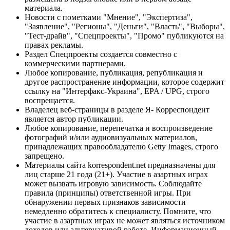
материала.
Новости с пометками "Мнение", "Экспертиза",
"Заявление", "Регионы", "Деньги", "Власть", "Выборы",
"Тест-драйв", "Спецпроекты", "Промо" публикуются на
правах рекламы.
Раздел Спецпроекты создается совместно с
коммерческими партнерами.
Любое копирование, публикация, републикация и
другое распространение информации, которое содержит
ссылку на "Интерфакс-Украина", EPA / UPG, строго
воспрещается.
Владелец веб-страницы в разделе Я- Корреспондент
является автор публикации.
Любое копирование, перепечатка и воспроизведение
фотографий и/или аудиовизуальных материалов,
принадлежащих правообладателю Getty Images, строго
запрещено.
Материалы сайта korrespondent.net предназначены для
лиц старше 21 года (21+). Участие в азартных играх
может вызвать игровую зависимость. Соблюдайте
правила (принципы) ответственной игры. При
обнаружении первых признаков зависимости
немедленно обратитесь к специалисту. Помните, что
участие в азартных играх не может являться источником
доходов или альтернативой работе. Информационный