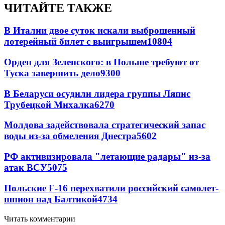
ЧИТАЙТЕ ТАКЖЕ
В Италии двое суток искали выброшенный
лотерейный билет с выигрышем
10804
Орден для Зеленского: в Польше требуют от
Туска завершить дело
9300
В Беларуси осудили лидера группы Ляпис
Трубецкой Михалка
6270
Молдова задействовала стратегический запас
воды из-за обмеления Днестра
5602
РФ активизировала "летающие радары" из-за
атак ВСУ
5075
Польские F-16 перехватили российский самолет-
шпион над Балтикой
4734
Читать комментарии