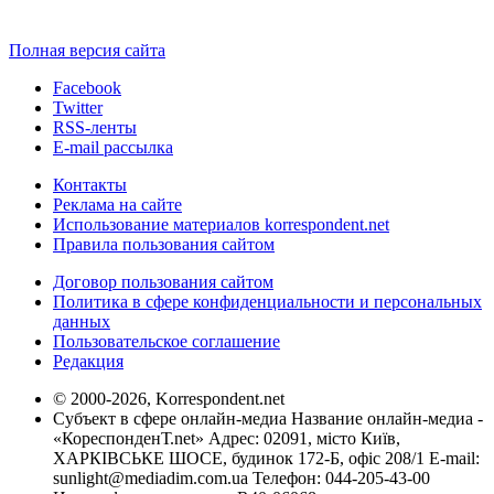
Полная версия сайта
Facebook
Twitter
RSS-ленты
E-mail рассылка
Контакты
Реклама на сайте
Использование материалов korrespondent.net
Правила пользования сайтом
Договор пользования сайтом
Политика в сфере конфиденциальности и персональных
данных
Пользовательское соглашение
Редакция
© 2000-2026, Korrespondent.net
Субъект в сфере онлайн-медиа Название онлайн-медиа -
«КореспонденТ.net» Адрес: 02091, місто Київ,
ХАРКІВСЬКЕ ШОСЕ, будинок 172-Б, офіс 208/1 E-mail:
sunlight@mediadim.com.ua
Телефон: 044-205-43-00