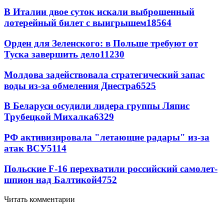
В Италии двое суток искали выброшенный
лотерейный билет с выигрышем
18564
Орден для Зеленского: в Польше требуют от
Туска завершить дело
11230
Молдова задействовала стратегический запас
воды из-за обмеления Днестра
6525
В Беларуси осудили лидера группы Ляпис
Трубецкой Михалка
6329
РФ активизировала "летающие радары" из-за
атак ВСУ
5114
Польские F-16 перехватили российский самолет-
шпион над Балтикой
4752
Читать комментарии