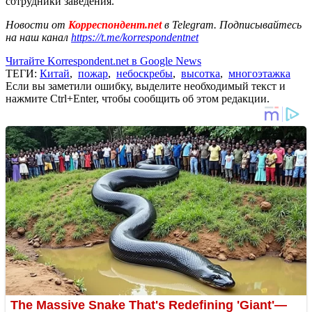
сотрудники заведения.
Новости от
Корреспондент.net
в Telegram. Подписывайтесь
на наш канал
https://t.me/korrespondentnet
Читайте Korrespondent.net в Google News
ТЕГИ:
Китай
,
пожар
,
небоскребы
,
высотка
,
многоэтажка
Если вы заметили ошибку, выделите необходимый текст и
нажмите Ctrl+Enter, чтобы сообщить об этом редакции.