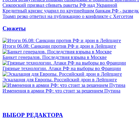
Сикорский призвал сбивать ракеты РФ над Украиной
Кредитный кризис ударил по крупнейшим банкам РФ - разведк
Трамп резко ответил на публикацию о конфликте с Хегсетом
Сюжеты
Итоги 06.08: Санкции против РФ и дрон в Лейпциге
Банкет генералов. Последствия взрыва в Москве
Грязные технологии. Атаки РФ на выборы во Франции
Эскалация для Европы. Российский дрон в Лейпциге
Изменения в армии РФ: что стоит за решением Путина
ВЫБОР РЕДАКТОРА