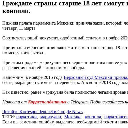
Граждане страны старше 18 лет смогут 
конопли.
Нижняя палата парламента Мексики приняла закон, который 
четверг, 11 марта.
Соответствующий документ, одобренный сенатом в ноябре 2020 
Принятые изменения позволяют жителям страны старше 18 лет 
по месту жительства.
При этом продажа марихуаны несовершеннолетним или ее упот
разрешения властей – лишением свободы.
Напомним, в ноябре 2015 года
Верховный суд Мексики призна
сеять, выращивать, иметь и перевозить. А в конце 2018 года 
Как известно, ранее марихуана была полностью легализирован
Новости от
Корреспондент.net
в Telegram. Подписывайтесь н
Читайте Korrespondent.net в Google News
ТЕГИ:
наркотики
,
марихуана
,
Мексика
,
конопля
,
наркоторго
Если вы заметили ошибку, выделите необходимый текст и нажми