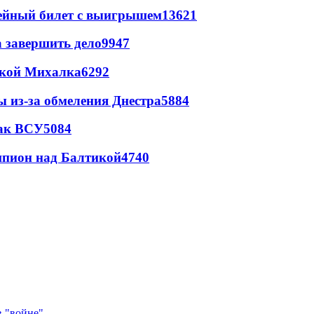
рейный билет с выигрышем
13621
а завершить дело
9947
цкой Михалка
6292
ы из-за обмеления Днестра
5884
так ВСУ
5084
шпион над Балтикой
4740
в "войне"