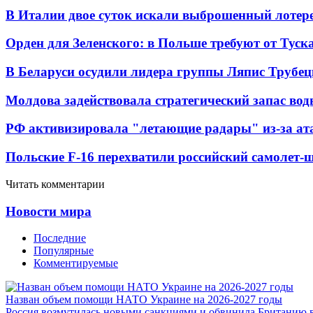
В Италии двое суток искали выброшенный лоте
Орден для Зеленского: в Польше требуют от Туск
В Беларуси осудили лидера группы Ляпис Трубе
Молдова задействовала стратегический запас вод
РФ активизировала "летающие радары" из-за а
Польские F-16 перехватили российский самолет-
Читать комментарии
Новости мира
Последние
Популярные
Комментируемые
Назван объем помощи НАТО Украине на 2026-2027 годы
Россия возмутилась новыми санкциями и обвинила Британию 