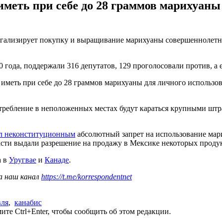
иметь при себе до 28 граммов марихуаны
легализирует покупку и выращивание марихуаны совершеннолет
года, поддержали 316 депутатов, 129 проголосовали против, а 
иметь при себе до 28 граммов марихуаны для личного использов
ребление в неположенных местах будут караться крупными штра
л неконституционным
абсолютный запрет на использование мари
власти выдали разрешение на продажу в Мексике некоторых прод
а в
Уругвае
и
Канаде
.
а наш канал
https://t.me/korrespondentnet
вля
,
канабис
те Ctrl+Enter, чтобы сообщить об этом редакции.