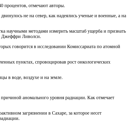
40 процентов, отмечают авторы.
двинулось не на север, как надеялись ученые и военные, а на
ытка научными методами измерить масштаб ущерба и признать
se Джеффри Ливолси.
оторых говорится в исследовании Комиссариата по атомной
еленных пунктах, спровоцировав рост онкологических
ы в воде, воздухе и на земле.
а причиной аномального уровня радиации. Как отмечает
активном загрязнении в Сахаре, за которое несет
радиации.