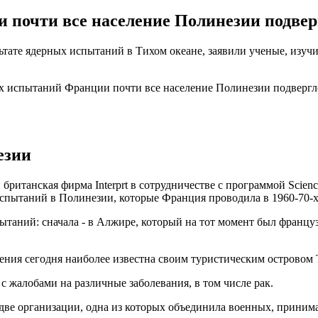
почти все население Полинезии подвер
тате ядерных испытаний в Тихом океане, заявили ученые, изуч
ых испытаний Франции почти все население Полинезии подверг
езии
британская фирма Interprt в сотрудничестве с программой Scienc
спытаний в Полинезии, которые Франция проводила в 1960-70-х
ытаний: сначала - в Алжире, который на тот момент был француз
ения сегодня наиболее известна своим туристическим островом 
 жалобами на различные заболевания, в том числе рак.
две организации, одна из которых объединила военных, принима