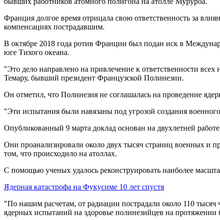
бывших работников атомного полигона на атолле Муруроа.
Франция долгое время отрицала свою ответственность за влиян
компенсациях пострадавшим.
В октябре 2018 года ротив Франции был подан иск в Междунар
юге Тихого океана.
"Это дело направлено на привлечение к ответственности всех
Темару, бывший президент Французской Полинезии.
Он отметил, что Полинезия не соглашалась на проведение яде
"Эти испытания были навязаны под угрозой создания военного
Опубликованный 9 марта доклад основан на двухлетней работе
Они проанализировали около двух тысяч страниц военных и пр
том, что происходило на атоллах.
С помощью ученых удалось реконструировать наиболее масшта
Ядерная катастрофа на Фукусиме 10 лет спустя
"По нашим расчетам, от радиации пострадали около 110 тысяч 
ядерных испытаний на здоровье полинезийцев на протяжении бо