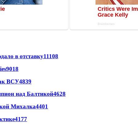
дало в отставку
11108
ies
9018
так ВСУ
4839
шпион над Балтикой
4628
цкой Михалка
4401
ктике
4177