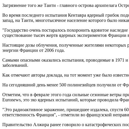
Загрязнение того же Таити - главного острова архипелага Ост
Во время последнего испытания Кентавра ядерный грибок поднял
запад, на Таити, многотысячное население которого было ника
"Государство очень постаралось похоронить ядовитое наследие
существование тысяч жертв ядерных экспериментов Франции в 
Настоящие дозы облучения, полученные жителями некоторых рай
энергии Франции от 2006 года.
Самыми опасными оказались испытания, проводимые в 1971 и 
заболеваний.
Как отмечают авторы доклада, на тот момент уже было известно
На сегодняшний день менее 500 полинезийцев получили от Ф
Отметим, что в феврале этого года сильные сезонные ветры пр
Еuronews, это эхо ядерных испытаний, которые проводила Фран
"Это радиоактивное заражение, пришедшее издалека, спустя 60
ответственность Франция", - отметили во французской неправ
Правительство Алжира ранее говорило о катастрофических по