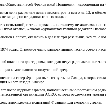
рова Общества и всей Французской Полинезии - недооценили на 
ся не на расчетные девять километров, а всего на 5,2, и облако 
к не защищено от радиоактивных осадков.
 тех испытаний, и это - первая по-настоящему независимая поп
Тихом океане", - сказал журналистам главный редактор Disclo
онов Папеэте, оказались в два или три раза выше, чем те, о к
1974 годах. Огромное число радиоактивных частиц осело в нас
 об опасности для здоровья, которую несут радиоактивные частиц
ранции компенсацию за полученный вред.
инесли на север Франции пыль из пустыни Сахара, которая стал
ция 60 лет назад в Алжире.
 лет после ядерных взрывов, напоминает нам о постоянном радио
ительственной организации ACRO, которая отслеживает уровни 
следствиях ядерных испытаний Франции для экологии страны.