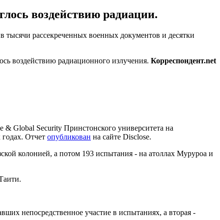
глось воздействию радиации.
ив тысячи рассекреченных военных документов и десятки
лось воздействию радиационного излучения.
Корреспондент.net
e & Global Security Принстонского университета на
 годах. Отчет
опубликован
на сайте Disclose.
ской колонией, а потом 193 испытания - на атоллах Муруроа и
Таити.
вших непосредственное участие в испытаниях, а вторая -