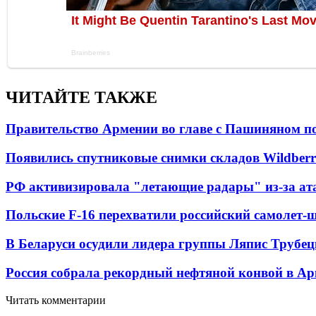
ЧИТАЙТЕ ТАКЖЕ
Правительство Армении во главе с Пашиняном по
Появились спутниковые снимки складов Wildberr
РФ активизировала "летающие радары" из-за а
Польские F-16 перехватили российский самолет-
В Беларуси осудили лидера группы Ляпис Трубе
Россия собрала рекордный нефтяной конвой в Ар
Читать комментарии