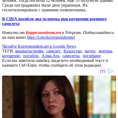
человек. Тогда погибли 12 человек, еще 53 получили травмы.
Среди пострадавших были двое украинцев. Их
госпитализировали с травмами позвоночника.
В США погибли два человека при крушении военного
самолета
Новости от
Корреспондент.net
в Telegram. Подписывайтесь
на наш канал
https://t.me/korrespondentnet
Читайте Korrespondent.net в Google News
ТЕГИ:
авиакатастрофа
,
самолет
,
Казахстан
,
видео
,
жертвы
,
крушение
,
погибли
,
Алма-Ата
,
самолеты
,
погибшие
Если вы заметили ошибку, выделите необходимый текст и
нажмите Ctrl+Enter, чтобы сообщить об этом редакции.