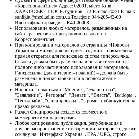
Субъект в сфере онлайн-медиа Название онлайн-медиа -
«КореспонденТ.net» Адрес: 02091, місто Київ,
ХАРКІВСЬКЕ ШОСЕ, будинок 172-Б, офіс 208/1 E-mail:
sunlight@mediadim.com.ua
Телефон: 044-205-43-00
Идентификатор медиа - R40-06068
Использование любых материалов, размещённых на
сайте, разрешается при условии ссылки на
Корреспондент.net.
При копировании материалов со страницы «Новости
Украины и мира», для интернет-изданий – обязательна
прямая открытая для поисковых систем гиперссылка.
Ссылка должна быть размещена в независимости от
полного либо частичного использования материалов.
Гиперссылка (для интернет- изданий) – должна быть
размещена в подзаголовке или в первом абзаце
материала.
Новости с пометками "Мнение", "Экспертиза",
"Заявление", "Регионы", "Деньги", "Власть", "Выборы",
"Тест-драйв", "Спецпроекты", "Промо" публикуются на
правах рекламы.
Раздел Спецпроекты создается совместно с
коммерческими партнерами.
Любое копирование, публикация, републикация и
другое распространение информации, которое содержит
ссылку на "Интерфакс-Украина", EPA / UPG, строго