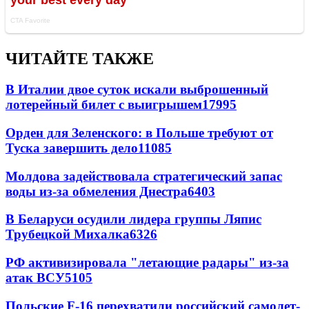
ЧИТАЙТЕ ТАКЖЕ
В Италии двое суток искали выброшенный
лотерейный билет с выигрышем
17995
Орден для Зеленского: в Польше требуют от
Туска завершить дело
11085
Молдова задействовала стратегический запас
воды из-за обмеления Днестра
6403
В Беларуси осудили лидера группы Ляпис
Трубецкой Михалка
6326
РФ активизировала "летающие радары" из-за
атак ВСУ
5105
Польские F-16 перехватили российский самолет-