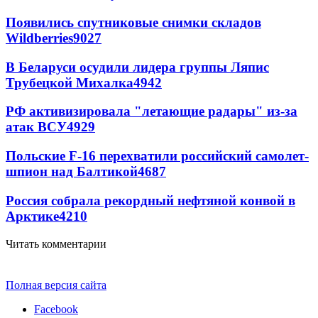
Появились спутниковые снимки складов
Wildberries
9027
В Беларуси осудили лидера группы Ляпис
Трубецкой Михалка
4942
РФ активизировала "летающие радары" из-за
атак ВСУ
4929
Польские F-16 перехватили российский самолет-
шпион над Балтикой
4687
Россия собрала рекордный нефтяной конвой в
Арктике
4210
Читать комментарии
Полная версия сайта
Facebook