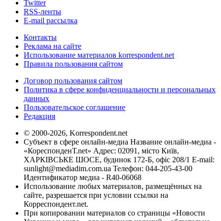
Twitter
RSS-ленты
E-mail рассылка
Контакты
Реклама на сайте
Использование материалов korrespondent.net
Правила пользования сайтом
Договор пользования сайтом
Политика в сфере конфиденциальности и персональных
данных
Пользовательское соглашение
Редакция
© 2000-2026, Korrespondent.net
Субъект в сфере онлайн-медиа Название онлайн-медиа -
«КореспонденТ.net» Адрес: 02091, місто Київ,
ХАРКІВСЬКЕ ШОСЕ, будинок 172-Б, офіс 208/1 E-mail:
sunlight@mediadim.com.ua
Телефон: 044-205-43-00
Идентификатор медиа - R40-06068
Использование любых материалов, размещённых на
сайте, разрешается при условии ссылки на
Корреспондент.net.
При копировании материалов со страницы «Новости