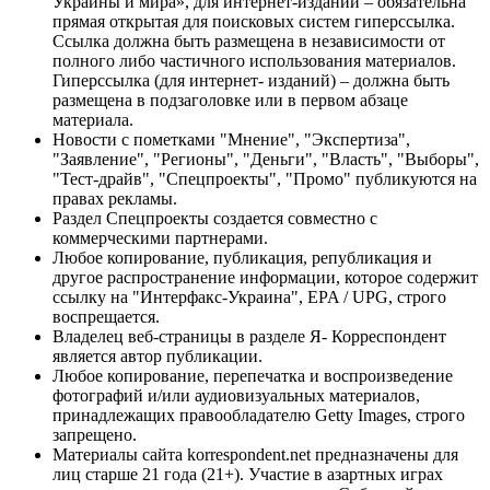
Украины и мира», для интернет-изданий – обязательна
прямая открытая для поисковых систем гиперссылка.
Ссылка должна быть размещена в независимости от
полного либо частичного использования материалов.
Гиперссылка (для интернет- изданий) – должна быть
размещена в подзаголовке или в первом абзаце
материала.
Новости с пометками "Мнение", "Экспертиза",
"Заявление", "Регионы", "Деньги", "Власть", "Выборы",
"Тест-драйв", "Спецпроекты", "Промо" публикуются на
правах рекламы.
Раздел Спецпроекты создается совместно с
коммерческими партнерами.
Любое копирование, публикация, републикация и
другое распространение информации, которое содержит
ссылку на "Интерфакс-Украина", EPA / UPG, строго
воспрещается.
Владелец веб-страницы в разделе Я- Корреспондент
является автор публикации.
Любое копирование, перепечатка и воспроизведение
фотографий и/или аудиовизуальных материалов,
принадлежащих правообладателю Getty Images, строго
запрещено.
Материалы сайта korrespondent.net предназначены для
лиц старше 21 года (21+). Участие в азартных играх