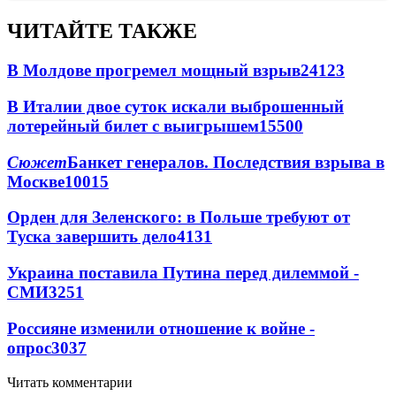
ЧИТАЙТЕ ТАКЖЕ
В Молдове прогремел мощный взрыв
24123
В Италии двое суток искали выброшенный
лотерейный билет с выигрышем
15500
Сюжет
Банкет генералов. Последствия взрыва в
Москве
10015
Орден для Зеленского: в Польше требуют от
Туска завершить дело
4131
Украина поставила Путина перед дилеммой -
СМИ
3251
Россияне изменили отношение к войне -
опрос
3037
Читать комментарии