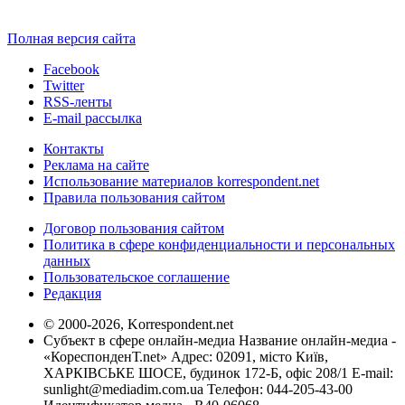
Полная версия сайта
Facebook
Twitter
RSS-ленты
E-mail рассылка
Контакты
Реклама на сайте
Использование материалов korrespondent.net
Правила пользования сайтом
Договор пользования сайтом
Политика в сфере конфиденциальности и персональных
данных
Пользовательское соглашение
Редакция
© 2000-2026, Korrespondent.net
Субъект в сфере онлайн-медиа Название онлайн-медиа -
«КореспонденТ.net» Адрес: 02091, місто Київ,
ХАРКІВСЬКЕ ШОСЕ, будинок 172-Б, офіс 208/1 E-mail:
sunlight@mediadim.com.ua
Телефон: 044-205-43-00