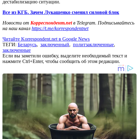
дестабилизацию ситуации.
Все из КГБ. Зачем Лукашенко сменил силовой блок
Новости от
Корреспондент.net
в Telegram. Подписывайтесь
на наш канал
https://t.me/korrespondentnet
Читайте Korrespondent.net в Google News
ТЕГИ:
Беларусь
,
заключенный
,
политзаключенные
,
заключенные
Если вы заметили ошибку, выделите необходимый текст и
нажмите Ctrl+Enter, чтобы сообщить об этом редакции.