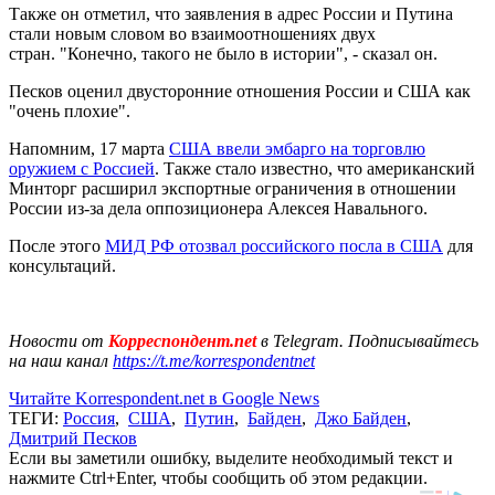
Также он отметил, что заявления в адрес России и Путина
стали новым словом во взаимоотношениях двух
стран. "Конечно, такого не было в истории", - сказал он.
Песков оценил двусторонние отношения России и США как
"очень плохие".
Напомним, 17 марта
США ввели эмбарго на торговлю
оружием с Россией
. Также стало известно, что американский
Минторг расширил экспортные ограничения в отношении
России из-за дела оппозиционера Алексея Навального.
После этого
МИД РФ отозвал российского посла в США
для
консультаций.
Новости от
Корреспондент.net
в Telegram. Подписывайтесь
на наш канал
https://t.me/korrespondentnet
Читайте Korrespondent.net в Google News
ТЕГИ:
Россия
,
США
,
Путин
,
Байден
,
Джо Байден
,
Дмитрий Песков
Если вы заметили ошибку, выделите необходимый текст и
нажмите Ctrl+Enter, чтобы сообщить об этом редакции.