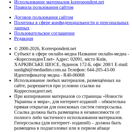
Использование материалов korrespondent.net
Правила пользования сайтом
Договор пользования сайтом
Политика в сфере конфиденциальности и персональных
данных
Пользовательское соглашение
Редакция
© 2000-2026, Korrespondent.net
Субъект в сфере онлайн-медиа Название онлайн-медиа -
«КореспонденТ.net» Адрес: 02091, місто Київ,
ХАРКІВСЬКЕ ШОСЕ, будинок 172-Б, офіс 208/1 E-mail:
sunlight@mediadim.com.ua
Телефон: 044-205-43-00
Идентификатор медиа - R40-06068
Использование любых материалов, размещённых на
сайте, разрешается при условии ссылки на
Корреспондент.net.
При копировании материалов со страницы «Новости
Украины и мира», для интернет-изданий – обязательна
прямая открытая для поисковых систем гиперссылка.
Ссылка должна быть размещена в независимости от
полного либо частичного использования материалов.
Гиперссылка (для интернет- изданий) – должна быть
размещена в подзаголовке или в первом абзаце