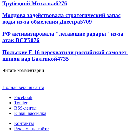
Трубецкой Михалка
6276
Молдова задействовала стратегический запас
воды из-за обмеления Днестра
5709
РФ активизировала "летающие радары" из-за
атак ВСУ
5076
Польские F-16 перехватили российский самолет-
шпион над Балтикой
4735
Читать комментарии
Полная версия сайта
Facebook
Twitter
RSS-ленты
E-mail рассылка
Контакты
Реклама на сайте