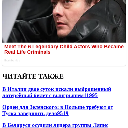
ЧИТАЙТЕ ТАКЖЕ
В Италии двое суток искали выброшенный
лотерейный билет с выигрышем
11995
Орден для Зеленского: в Польше требуют от
Туска завершить дело
9519
В Беларуси осудили лидера группы Ляпис