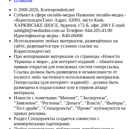
© 2000-2026, Korrespondent.net
Субъект в сфере онлайн-медиа Название онлайн-медиа -
«КореспонденТ.net» Адрес: 02091, місто Київ,
ХАРКІВСЬКЕ ШОСЕ, будинок 172-Б, офіс 208/1 E-mail:
sunlight@mediadim.com.ua
Телефон: 044-205-43-00
Идентификатор медиа - R40-06068
Использование любых материалов, размещённых на
сайте, разрешается при условии ссылки на
Корреспондент.net.
При копировании материалов со страницы «Новости
Украины и мира», для интернет-изданий – обязательна
прямая открытая для поисковых систем гиперссылка.
Ссылка должна быть размещена в независимости от
полного либо частичного использования материалов.
Гиперссылка (для интернет- изданий) – должна быть
размещена в подзаголовке или в первом абзаце
материала.
Новости с пометками "Мнение", "Экспертиза",
"Заявление", "Регионы", "Деньги", "Власть", "Выборы",
"Тест-драйв", "Спецпроекты", "Промо" публикуются на
правах рекламы.
Раздел Спецпроекты создается совместно с
коммерческими партнерами.
Любое копирование, публикация, републикация и