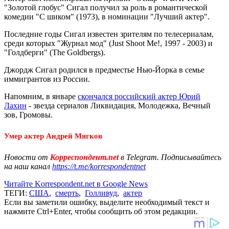
"Золотой глобус" Сигал получил за роль в романтической
комедии "С шиком" (1973), в номинации "Лучший актер".
Последние годы Сигал известен зрителям по телесериалам,
среди которых "Журнал мод" (Just Shoot Me!, 1997 - 2003) и
"Голдберги" (The Goldbergs).
Джордж Сигал родился в предместье Нью-Йорка в семье
иммигрантов из России.
Напомним, в январе
скончался российский актер Юрий
Лахин
- звезда сериалов Ликвидация, Молодежка, Вечный
зов, Громовы.
Умер актер Андрей Мягков
Новости от
Корреспондент.net
в Telegram. Подписывайтесь
на наш канал
https://t.me/korrespondentnet
Читайте Korrespondent.net в Google News
ТЕГИ:
США
,
смерть
,
Голливуд
,
актер
Если вы заметили ошибку, выделите необходимый текст и
нажмите Ctrl+Enter, чтобы сообщить об этом редакции.