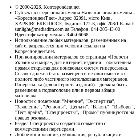
© 2000-2026, Korrespondent.net
Субъект в сфере онлайн-медиа Название онлайн-медиа -
«КореспонденТ.net» Адрес: 02091, місто Київ,
ХАРКІВСЬКЕ ШОСЕ, будинок 172-Б, офіс 208/1 E-mail:
sunlight@mediadim.com.ua
Телефон: 044-205-43-00
Идентификатор медиа - R40-06068
Использование любых материалов, размещённых на
сайте, разрешается при условии ссылки на
Корреспондент.net.
При копировании материалов со страницы «Новости
Украины и мира», для интернет-изданий – обязательна
прямая открытая для поисковых систем гиперссылка.
Ссылка должна быть размещена в независимости от
полного либо частичного использования материалов.
Гиперссылка (для интернет- изданий) – должна быть
размещена в подзаголовке или в первом абзаце
материала.
Новости с пометками "Мнение", "Экспертиза",
"Заявление", "Регионы", "Деньги", "Власть", "Выборы",
"Тест-драйв", "Спецпроекты", "Промо" публикуются на
правах рекламы.
Раздел Спецпроекты создается совместно с
коммерческими партнерами.
Любое копирование, публикация, републикация и