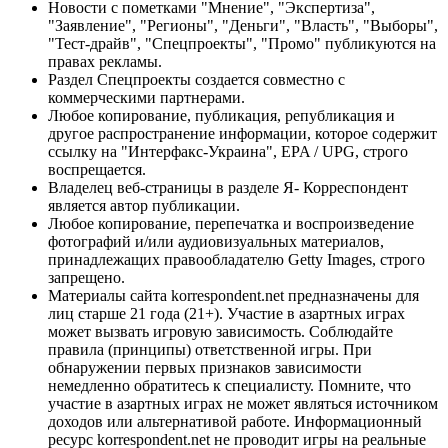
Новости с пометками "Мнение", "Экспертиза",
"Заявление", "Регионы", "Деньги", "Власть", "Выборы",
"Тест-драйв", "Спецпроекты", "Промо" публикуются на
правах рекламы.
Раздел Спецпроекты создается совместно с
коммерческими партнерами.
Любое копирование, публикация, републикация и
другое распространение информации, которое содержит
ссылку на "Интерфакс-Украина", EPA / UPG, строго
воспрещается.
Владелец веб-страницы в разделе Я- Корреспондент
является автор публикации.
Любое копирование, перепечатка и воспроизведение
фотографий и/или аудиовизуальных материалов,
принадлежащих правообладателю Getty Images, строго
запрещено.
Материалы сайта korrespondent.net предназначены для
лиц старше 21 года (21+). Участие в азартных играх
может вызвать игровую зависимость. Соблюдайте
правила (принципы) ответственной игры. При
обнаружении первых признаков зависимости
немедленно обратитесь к специалисту. Помните, что
участие в азартных играх не может являться источником
доходов или альтернативой работе. Информационный
ресурс korrespondent.net не проводит игры на реальные