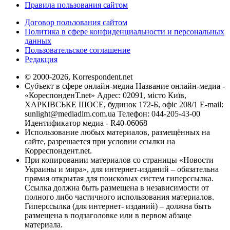
Правила пользования сайтом
Договор пользования сайтом
Политика в сфере конфиденциальности и персональных
данных
Пользовательское соглашение
Редакция
© 2000-2026, Korrespondent.net
Субъект в сфере онлайн-медиа Название онлайн-медиа -
«КореспонденТ.net» Адрес: 02091, місто Київ,
ХАРКІВСЬКЕ ШОСЕ, будинок 172-Б, офіс 208/1 E-mail:
sunlight@mediadim.com.ua
Телефон: 044-205-43-00
Идентификатор медиа - R40-06068
Использование любых материалов, размещённых на
сайте, разрешается при условии ссылки на
Корреспондент.net.
При копировании материалов со страницы «Новости
Украины и мира», для интернет-изданий – обязательна
прямая открытая для поисковых систем гиперссылка.
Ссылка должна быть размещена в независимости от
полного либо частичного использования материалов.
Гиперссылка (для интернет- изданий) – должна быть
размещена в подзаголовке или в первом абзаце
материала.