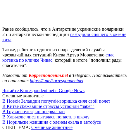
Ранее сообщалось, что в Антарктиде украинские полярники
25-й антарктической экспедиции
разбудили спящего в океане
кита
.
Также, работник одного из подразделений службы
чрезвычайных ситуаций Киева Артур Моркотенко
спас
котенка по кличке Чивас
, который в итоге "пополнил ряды
спасателей".
Новости от
Корреспондент.net
в Telegram. Подписывайтесь
на наш канал
https://t.me/korrespondentnet
Читайте Korrespondent.net в Google News
Смешные животные
В Новой Зеландии попугай-воришка снял свой полет
В Китае сбежавшие страусы устроили "забег"
В Грузии телеэфир прервал кот
В Харькове лиса пыталась попасть в школу
В Норильске женщина с оленем ехала в автобусе
СПЕЦТЕМА:
Смешные животные