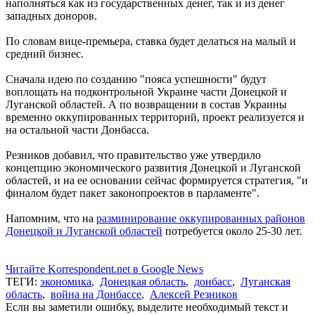
наполняться как из государственных денег, так и из денег
западных доноров.
По словам вице-премьера, ставка будет делаться на малый и
средний бизнес.
Сначала идею по созданию "пояса успешности" будут
воплощать на подконтрольной Украине части Донецкой и
Луганской областей. А по возвращении в состав Украины
временно оккупированных территорий, проект реализуется и
на остальной части Донбасса.
Резников добавил, что правительство уже утвердило
концепцию экономического развития Донецкой и Луганской
областей, и на ее основании сейчас формируется стратегия, "и
финалом будет пакет законопроектов в парламенте".
Напомним, что на
разминирование оккупированных районов
Донецкой и Луганской областей
потребуется около 25-30 лет.
Читайте Korrespondent.net в Google News
ТЕГИ:
экономика
,
Донецкая область
,
донбасс
,
Луганская
область
,
война на Донбассе
,
Алексей Резников
Если вы заметили ошибку, выделите необходимый текст и