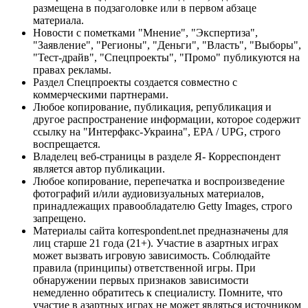
размещена в подзаголовке или в первом абзаце
материала.
Новости с пометками "Мнение", "Экспертиза",
"Заявление", "Регионы", "Деньги", "Власть", "Выборы",
"Тест-драйв", "Спецпроекты", "Промо" публикуются на
правах рекламы.
Раздел Спецпроекты создается совместно с
коммерческими партнерами.
Любое копирование, публикация, републикация и
другое распространение информации, которое содержит
ссылку на "Интерфакс-Украина", EPA / UPG, строго
воспрещается.
Владелец веб-страницы в разделе Я- Корреспондент
является автор публикации.
Любое копирование, перепечатка и воспроизведение
фотографий и/или аудиовизуальных материалов,
принадлежащих правообладателю Getty Images, строго
запрещено.
Материалы сайта korrespondent.net предназначены для
лиц старше 21 года (21+). Участие в азартных играх
может вызвать игровую зависимость. Соблюдайте
правила (принципы) ответственной игры. При
обнаружении первых признаков зависимости
немедленно обратитесь к специалисту. Помните, что
участие в азартных играх не может являться источником