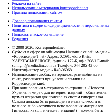
Реклама на сайте
Использование материалов korrespondent.net
Правила пользования сайтом
Договор пользования сайтом
Политика в сфере конфиденциальности и персональных
данных
Пользовательское соглашение
Редакция
© 2000-2026, Korrespondent.net
Субъект в сфере онлайн-медиа Название онлайн-медиа -
«КореспонденТ.net» Адрес: 02091, місто Київ,
ХАРКІВСЬКЕ ШОСЕ, будинок 172-Б, офіс 208/1 E-mail:
sunlight@mediadim.com.ua
Телефон: 044-205-43-00
Идентификатор медиа - R40-06068
Использование любых материалов, размещённых на
сайте, разрешается при условии ссылки на
Корреспондент.net.
При копировании материалов со страницы «Новости
Украины и мира», для интернет-изданий – обязательна
прямая открытая для поисковых систем гиперссылка.
Ссылка должна быть размещена в независимости от
полного либо частичного использования материалов.
Гиперссылка (для интернет- изданий) – должна быть