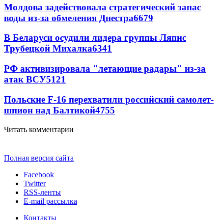
Молдова задействовала стратегический запас
воды из-за обмеления Днестра
6679
В Беларуси осудили лидера группы Ляпис
Трубецкой Михалка
6341
РФ активизировала "летающие радары" из-за
атак ВСУ
5121
Польские F-16 перехватили российский самолет-
шпион над Балтикой
4755
Читать комментарии
Полная версия сайта
Facebook
Twitter
RSS-ленты
E-mail рассылка
Контакты