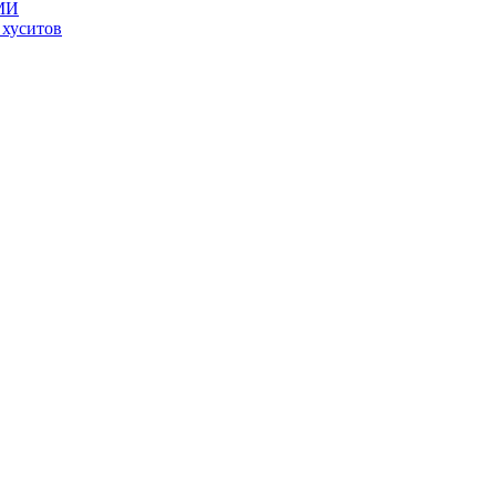
СМИ
 хуситов