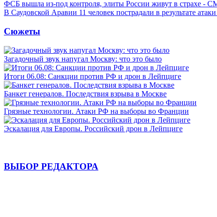
ФСБ вышла из-под контроля, элиты России живут в страхе - 
В Саудовской Аравии 11 человек пострадали в результате атаки
Сюжеты
Загадочный звук напугал Москву: что это было
Итоги 06.08: Санкции против РФ и дрон в Лейпциге
Банкет генералов. Последствия взрыва в Москве
Грязные технологии. Атаки РФ на выборы во Франции
Эскалация для Европы. Российский дрон в Лейпциге
ВЫБОР РЕДАКТОРА