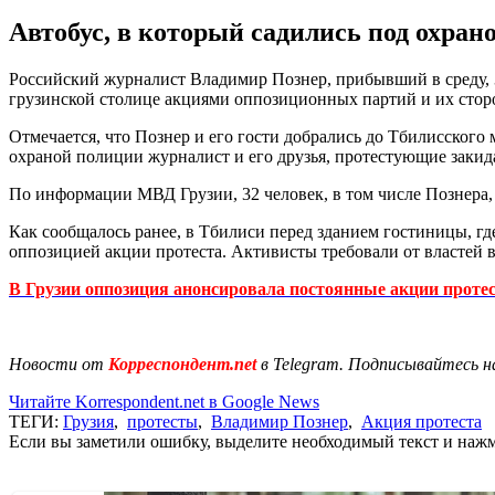
Автобус, в который садились под охран
Российский журналист Владимир Познер, прибывший в среду, 31
грузинской столице акциями оппозиционных партий и их стор
Отмечается, что Познер и его гости добрались до Тбилисского
охраной полиции журналист и его друзья, протестующие закид
По информации МВД Грузии, 32 человек, в том числе Познера,
Как сообщалось ранее, в Тбилиси перед зданием гостиницы, гд
оппозицией акции протеста. Активисты требовали от властей 
В Грузии оппозиция анонсировала постоянные акции проте
Новости от
Корреспондент.net
в Telegram. Подписывайтесь н
Читайте Korrespondent.net в Google News
ТЕГИ:
Грузия
,
протесты
,
Владимир Познер
,
Акция протеста
Если вы заметили ошибку, выделите необходимый текст и нажми