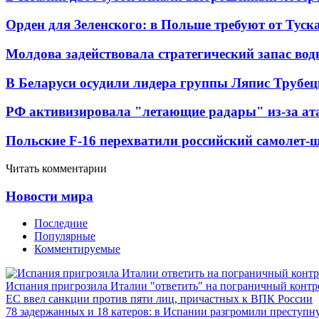
Орден для Зеленского: в Польше требуют от Туск
Молдова задействовала стратегический запас вод
В Беларуси осудили лидера группы Ляпис Трубе
РФ активизировала "летающие радары" из-за а
Польские F-16 перехватили российский самолет-
Читать комментарии
Новости мира
Последние
Популярные
Комментируемые
Испания пригрозила Италии "ответить" на пограничный контр
ЕС ввел санкции против пяти лиц, причастных к ВПК России
78 задержанных и 18 катеров: в Испании разгромили преступн