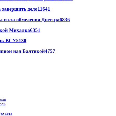
а завершить дело
11641
ы из-за обмеления Днестра
6836
цкой Михалка
6351
так ВСУ
5130
шпион над Балтикой
4757
оль
ую сеть