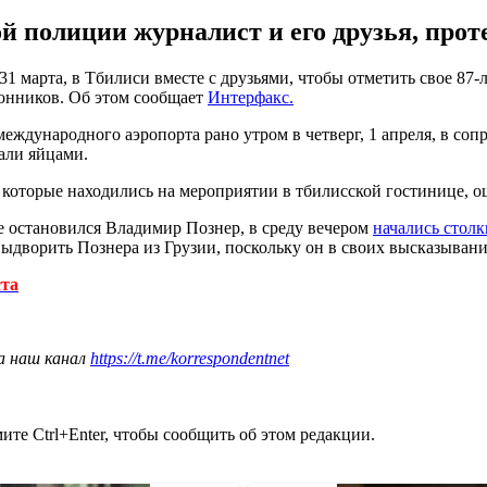
ой полиции журналист и его друзья, про
 марта, в Тбилиси вместе с друзьями, чтобы отметить свое 87-
онников. Об этом сообщает
Интерфакс.
 международного аэропорта рано утром в четверг, 1 апреля, в со
али яйцами.
 которые находились на мероприятии в тбилисской гостинице, о
е остановился Владимир Познер, в среду вечером
начались стол
выдворить Познера из Грузии, поскольку он в своих высказыван
ста
а наш канал
https://t.me/korrespondentnet
те Ctrl+Enter, чтобы сообщить об этом редакции.