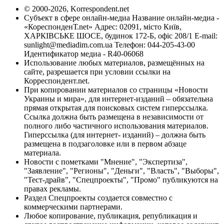
© 2000-2026, Korrespondent.net
Субъект в сфере онлайн-медиа Название онлайн-медиа -
«КореспонденТ.net» Адрес: 02091, місто Київ,
ХАРКІВСЬКЕ ШОСЕ, будинок 172-Б, офіс 208/1 E-mail:
sunlight@mediadim.com.ua
Телефон: 044-205-43-00
Идентификатор медиа - R40-06068
Использование любых материалов, размещённых на
сайте, разрешается при условии ссылки на
Корреспондент.net.
При копировании материалов со страницы «Новости
Украины и мира», для интернет-изданий – обязательна
прямая открытая для поисковых систем гиперссылка.
Ссылка должна быть размещена в независимости от
полного либо частичного использования материалов.
Гиперссылка (для интернет- изданий) – должна быть
размещена в подзаголовке или в первом абзаце
материала.
Новости с пометками "Мнение", "Экспертиза",
"Заявление", "Регионы", "Деньги", "Власть", "Выборы",
"Тест-драйв", "Спецпроекты", "Промо" публикуются на
правах рекламы.
Раздел Спецпроекты создается совместно с
коммерческими партнерами.
Любое копирование, публикация, републикация и