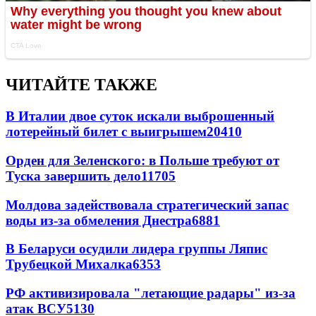
ЧИТАЙТЕ ТАКЖЕ
В Италии двое суток искали выброшенный
лотерейный билет с выигрышем
20410
Орден для Зеленского: в Польше требуют от
Туска завершить дело
11705
Молдова задействовала стратегический запас
воды из-за обмеления Днестра
6881
В Беларуси осудили лидера группы Ляпис
Трубецкой Михалка
6353
РФ активизировала "летающие радары" из-за
атак ВСУ
5130