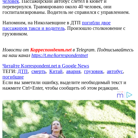
человек
. Пассажирский автобус слетел в кювет и
перевернулся. Травмировано около 40 человек, они
госпитализированы. Водитель не справился с управлением.
Напомним, на Николаевщине в ДТП
погибли двое
пассажиров такси и водитель
. Произошло столкновение с
грузовиком.
Новости от
Корреспондент.net
в Telegram. Подписывайтесь
на наш канал
https://t.me/korrespondentnet
Читайте Korrespondent.net в Google News
ТЕГИ:
ДТП
,
смерть
,
Китай
,
авария
,
грузовик
,
автобус
,
погибшие
Если вы заметили ошибку, выделите необходимый текст и
нажмите Ctrl+Enter, чтобы сообщить об этом редакции.