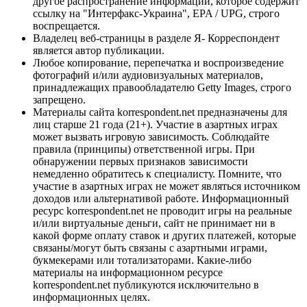
другое распространение информации, которое содержит
ссылку на "Интерфакс-Украина", EPA / UPG, строго
воспрещается.
Владелец веб-страницы в разделе Я- Корреспондент
является автор публикации.
Любое копирование, перепечатка и воспроизведение
фотографий и/или аудиовизуальных материалов,
принадлежащих правообладателю Getty Images, строго
запрещено.
Материалы сайта korrespondent.net предназначены для
лиц старше 21 года (21+). Участие в азартных играх
может вызвать игровую зависимость. Соблюдайте
правила (принципы) ответственной игры. При
обнаружении первых признаков зависимости
немедленно обратитесь к специалисту. Помните, что
участие в азартных играх не может являться источником
доходов или альтернативой работе. Информационный
ресурс korrespondent.net не проводит игры на реальные
и/или виртуальные деньги, сайт не принимает ни в
какой форме оплату ставок и других платежей, которые
связаны/могут быть связаны с азартными играми,
букмекерами или тотализаторами. Какие-либо
материалы на информационном ресурсе
korrespondent.net публикуются исключительно в
информационных целях.