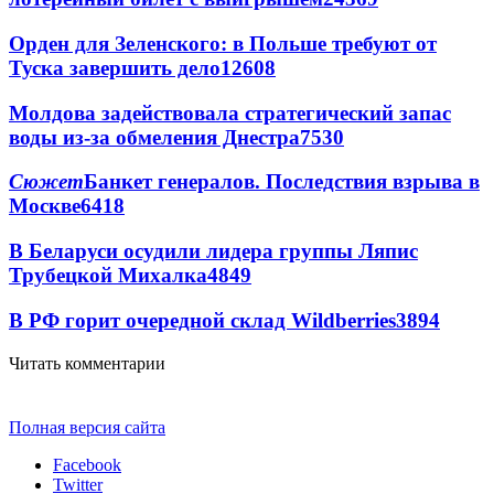
Орден для Зеленского: в Польше требуют от
Туска завершить дело
12608
Молдова задействовала стратегический запас
воды из-за обмеления Днестра
7530
Сюжет
Банкет генералов. Последствия взрыва в
Москве
6418
В Беларуси осудили лидера группы Ляпис
Трубецкой Михалка
4849
В РФ горит очередной склад Wildberries
3894
Читать комментарии
Полная версия сайта
Facebook
Twitter