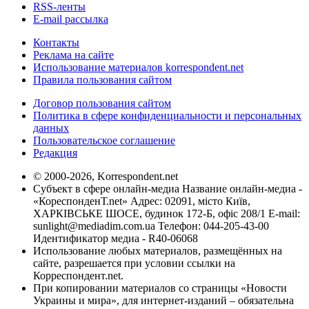
RSS-ленты
E-mail рассылка
Контакты
Реклама на сайте
Использование материалов korrespondent.net
Правила пользования сайтом
Договор пользования сайтом
Политика в сфере конфиденциальности и персональных
данных
Пользовательское соглашение
Редакция
© 2000-2026, Korrespondent.net
Субъект в сфере онлайн-медиа Название онлайн-медиа -
«КореспонденТ.net» Адрес: 02091, місто Київ,
ХАРКІВСЬКЕ ШОСЕ, будинок 172-Б, офіс 208/1 E-mail:
sunlight@mediadim.com.ua
Телефон: 044-205-43-00
Идентификатор медиа - R40-06068
Использование любых материалов, размещённых на
сайте, разрешается при условии ссылки на
Корреспондент.net.
При копировании материалов со страницы «Новости
Украины и мира», для интернет-изданий – обязательна