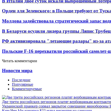
В Италии двое суток искали выброшенный лоте
Орден для Зеленского: в Польше требуют от Туск
Молдова задействовала стратегический запас вод
В Беларуси осудили лидера группы Ляпис Трубе
РФ активизировала "летающие радары" из-за а
Польские F-16 перехватили российский самолет-
Читать комментарии
Новости мира
Последние
Популярные
Комментируемые
Две трети российских регионов платят вербовщикам контракт
Украинский пранкер сорвал закрытое совещание минобороны
Ким Чен Ын накопил $22 млрд несмотря на санкции