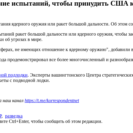
ние испытаний, чтобы принудить США к 
ния ядерного оружия или ракет большой дальности. Об этом соо
пытаний ракет большой дальности или ядерного оружия, чтобы
и об угрозах в мире.
ферах, не имеющих отношение к ядерному оружию", добавили в
 года продемонстрировал все более многочисленный и разнообра
ной подлодки
. Эксперты вашингтонского Центра стратегически
кеты с подводной лодки.
а наш канал
https://t.me/korrespondentnet
Р
,
разведка
те Ctrl+Enter, чтобы сообщить об этом редакции.