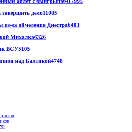
рейный билет с выигрышем
17995
а завершить дело
11085
ы из-за обмеления Днестра
6403
цкой Михалка
6326
так ВСУ
5105
шпион над Балтикой
4748
ников
 РФ