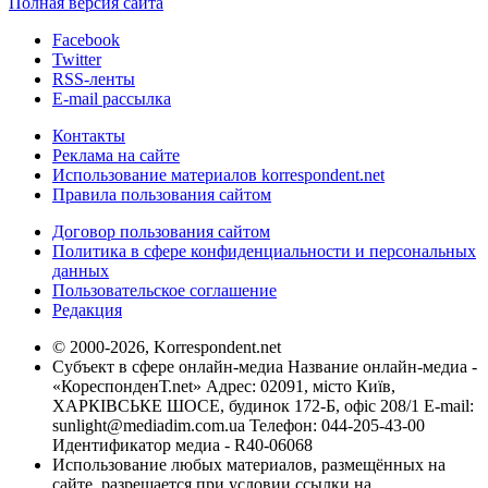
Полная версия сайта
Facebook
Twitter
RSS-ленты
E-mail рассылка
Контакты
Реклама на сайте
Использование материалов korrespondent.net
Правила пользования сайтом
Договор пользования сайтом
Политика в сфере конфиденциальности и персональных
данных
Пользовательское соглашение
Редакция
© 2000-2026, Korrespondent.net
Субъект в сфере онлайн-медиа Название онлайн-медиа -
«КореспонденТ.net» Адрес: 02091, місто Київ,
ХАРКІВСЬКЕ ШОСЕ, будинок 172-Б, офіс 208/1 E-mail:
sunlight@mediadim.com.ua
Телефон: 044-205-43-00
Идентификатор медиа - R40-06068
Использование любых материалов, размещённых на
сайте, разрешается при условии ссылки на