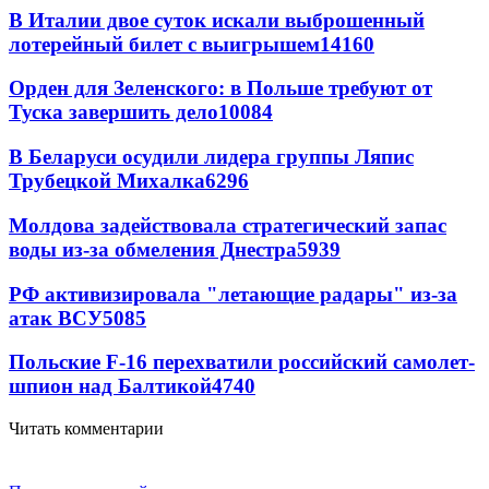
В Италии двое суток искали выброшенный
лотерейный билет с выигрышем
14160
Орден для Зеленского: в Польше требуют от
Туска завершить дело
10084
В Беларуси осудили лидера группы Ляпис
Трубецкой Михалка
6296
Молдова задействовала стратегический запас
воды из-за обмеления Днестра
5939
РФ активизировала "летающие радары" из-за
атак ВСУ
5085
Польские F-16 перехватили российский самолет-
шпион над Балтикой
4740
Читать комментарии