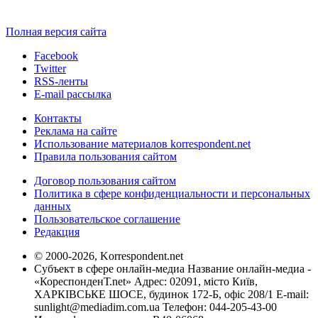
Полная версия сайта
Facebook
Twitter
RSS-ленты
E-mail рассылка
Контакты
Реклама на сайте
Использование материалов korrespondent.net
Правила пользования сайтом
Договор пользования сайтом
Политика в сфере конфиденциальности и персональных
данных
Пользовательское соглашение
Редакция
© 2000-2026, Korrespondent.net
Субъект в сфере онлайн-медиа Название онлайн-медиа -
«КореспонденТ.net» Адрес: 02091, місто Київ,
ХАРКІВСЬКЕ ШОСЕ, будинок 172-Б, офіс 208/1 E-mail:
sunlight@mediadim.com.ua
Телефон: 044-205-43-00