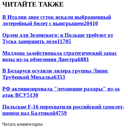
ЧИТАЙТЕ ТАКЖЕ
В Италии двое суток искали выброшенный
лотерейный билет с выигрышем
20410
Орден для Зеленского: в Польше требуют от
Туска завершить дело
11705
Молдова задействовала стратегический запас
воды из-за обмеления Днестра
6881
В Беларуси осудили лидера группы Ляпис
Трубецкой Михалка
6353
РФ активизировала "летающие радары" из-за
атак ВСУ
5130
Польские F-16 перехватили российский самолет-
шпион над Балтикой
4759
Читать комментарии