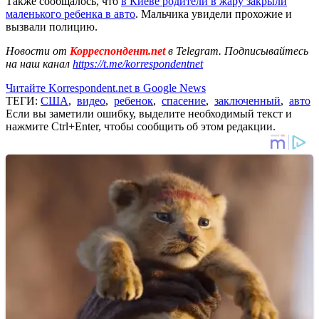
Также сообщалось, что
в Киеве родители в жару закрыли
маленького ребенка в авто
. Мальчика увидели прохожие и
вызвали полицию.
Новости от
Корреспондент.net
в Telegram. Подписывайтесь
на наш канал
https://t.me/korrespondentnet
Читайте Korrespondent.net в Google News
ТЕГИ:
США
,
видео
,
ребенок
,
спасение
,
заключенный
,
авто
Если вы заметили ошибку, выделите необходимый текст и
нажмите Ctrl+Enter, чтобы сообщить об этом редакции.