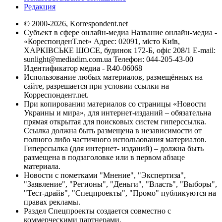
Редакция
© 2000-2026, Korrespondent.net
Субъект в сфере онлайн-медиа Название онлайн-медиа -
«КореспонденТ.net» Адрес: 02091, місто Київ,
ХАРКІВСЬКЕ ШОСЕ, будинок 172-Б, офіс 208/1 E-mail:
sunlight@mediadim.com.ua
Телефон: 044-205-43-00
Идентификатор медиа - R40-06068
Использование любых материалов, размещённых на
сайте, разрешается при условии ссылки на
Корреспондент.net.
При копировании материалов со страницы «Новости
Украины и мира», для интернет-изданий – обязательна
прямая открытая для поисковых систем гиперссылка.
Ссылка должна быть размещена в независимости от
полного либо частичного использования материалов.
Гиперссылка (для интернет- изданий) – должна быть
размещена в подзаголовке или в первом абзаце
материала.
Новости с пометками "Мнение", "Экспертиза",
"Заявление", "Регионы", "Деньги", "Власть", "Выборы",
"Тест-драйв", "Спецпроекты", "Промо" публикуются на
правах рекламы.
Раздел Спецпроекты создается совместно с
коммерческими партнерами.