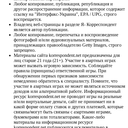
Любое копирование, публикация, републикация и
другое распространение информации, которое содержит
ссылку на "Интерфакс-Украина", EPA / UPG, строго
воспрещается.
Владелец веб-страницы в разделе Я- Корреспондент
является автор публикации.
Любое копирование, перепечатка и воспроизведение
фотографий и/или аудиовизуальных материалов,
принадлежащих правообладателю Getty Images, строго
запрещено.
Материалы сайта korrespondent.net предназначены для
лиц старше 21 года (21+). Участие в азартных играх
может вызвать игровую зависимость. Соблюдайте
правила (принципы) ответственной игры. При
обнаружении первых признаков зависимости
немедленно обратитесь к специалисту. Помните, что
участие в азартных играх не может являться источником
доходов или альтернативой работе. Информационный
ресурс korrespondent.net не проводит игры на реальные
и/или виртуальные деньги, сайт не принимает ни в
какой форме оплату ставок и других платежей, которые
связаны/могут быть связаны с азартными играми,
букмекерами или тотализаторами. Какие-либо
материалы на информационном ресурсе
korrespondent.net публикуются исключительно в