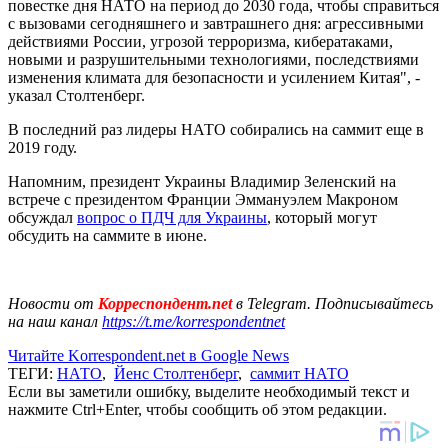
повестке дня НАТО на период до 2030 года, чтобы справиться
с вызовами сегодняшнего и завтрашнего дня: агрессивными
действиями России, угрозой терроризма, кибератаками,
новыми и разрушительными технологиями, последствиями
изменения климата для безопасности и усилением Китая", -
указал Столтенберг.
В последний раз лидеры НАТО собирались на саммит еще в
2019 году.
Напомним, президент Украины Владимир Зеленский на
встрече с президентом Франции Эммануэлем Макроном
обсуждал
вопрос о ПДЧ для Украины
, который могут
обсудить на саммите в июне.
Новости от
Корреспондент.net
в Telegram. Подписывайтесь
на наш канал
https://t.me/korrespondentnet
Читайте Korrespondent.net в Google News
ТЕГИ:
НАТО
,
Йенс Столтенберг
,
саммит НАТО
Если вы заметили ошибку, выделите необходимый текст и
нажмите Ctrl+Enter, чтобы сообщить об этом редакции.