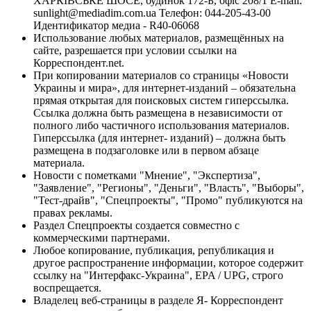
ХАРКІВСЬКЕ ШОСЕ, будинок 172-Б, офіс 208/1 E-mail:
sunlight@mediadim.com.ua
Телефон: 044-205-43-00
Идентификатор медиа - R40-06068
Использование любых материалов, размещённых на
сайте, разрешается при условии ссылки на
Корреспондент.net.
При копировании материалов со страницы «Новости
Украины и мира», для интернет-изданий – обязательна
прямая открытая для поисковых систем гиперссылка.
Ссылка должна быть размещена в независимости от
полного либо частичного использования материалов.
Гиперссылка (для интернет- изданий) – должна быть
размещена в подзаголовке или в первом абзаце
материала.
Новости с пометками "Мнение", "Экспертиза",
"Заявление", "Регионы", "Деньги", "Власть", "Выборы",
"Тест-драйв", "Спецпроекты", "Промо" публикуются на
правах рекламы.
Раздел Спецпроекты создается совместно с
коммерческими партнерами.
Любое копирование, публикация, републикация и
другое распространение информации, которое содержит
ссылку на "Интерфакс-Украина", EPA / UPG, строго
воспрещается.
Владелец веб-страницы в разделе Я- Корреспондент