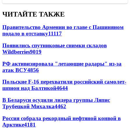
ЧИТАЙТЕ ТАКЖЕ
Правительство Армении во главе с Пашиняном
подало в отставку
11117
Появились спутниковые снимки складов
Wildberries
9019
РФ активизировала "летающие радары" из-за
атак ВСУ
4856
Польские F-16 перехватили российский самолет-
шпион над Балтикой
4644
В Беларуси осудили лидера группы Ляпис
Трубецкой Михалка
4462
Россия собрала рекордный нефтяной конвой в
Арктике
4181