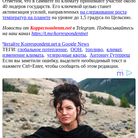
Отметим, что в саммите по климату принимают участие около
40 лидеров государств. Его ключевой целью станет
активизация усилий, направленных
на сдерживание роста
температур на планете
на уровне до 1,5 градуса по Цельсию.
Новости от
Корреспондент.net
в Telegram. Подписывайтесь
на наш канал
https://t.me/korrespondentnet
Читайте Korrespondent.net в Google News
ТЕГИ:
глобальное потепление
,
ООН
,
топливо
,
климат
,
изменение климата
,
углеродные квоты
,
Антониу Гутерреш
Если вы заметили ошибку, выделите необходимый текст и
нажмите Ctrl+Enter, чтобы сообщить об этом редакции.