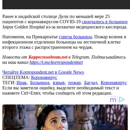
Ранее в индийской столице Дели по меньшей мере 25
пациентов с коронавирусом COVID-19
скончались в больнице
Jaipur Golden Hospital из-за нехватки медицинского кислорода.
Напомним, на Прикарпатье
горела больница
. Пожар возник в
инфекционном отделении больницы на лестничной клетке
второго этажа с распространением на чердак.
Новости от
Корреспондент.net
в Telegram. Подписывайтесь
на наш канал
https://t.me/korrespondentnet
Читайте Korrespondent.net в Google News
СПЕЦТЕМА:
Коронавирус
ТЕГИ:
Ирак
,
Больница
,
взрыв
,
пожар
,
Багдад
,
Коронавирус
Если вы заметили ошибку, выделите необходимый текст и
нажмите Ctrl+Enter, чтобы сообщить об этом редакции.