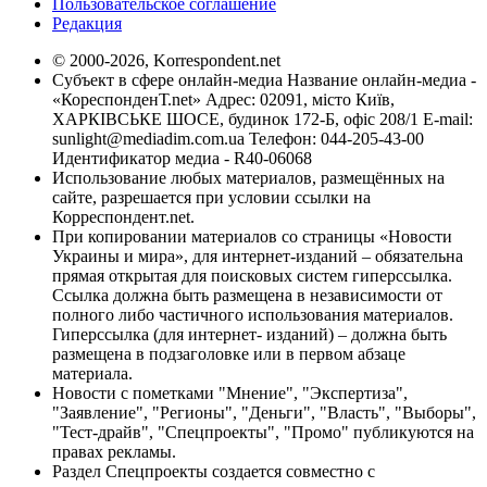
Пользовательское соглашение
Редакция
© 2000-2026, Korrespondent.net
Субъект в сфере онлайн-медиа Название онлайн-медиа -
«КореспонденТ.net» Адрес: 02091, місто Київ,
ХАРКІВСЬКЕ ШОСЕ, будинок 172-Б, офіс 208/1 E-mail:
sunlight@mediadim.com.ua
Телефон: 044-205-43-00
Идентификатор медиа - R40-06068
Использование любых материалов, размещённых на
сайте, разрешается при условии ссылки на
Корреспондент.net.
При копировании материалов со страницы «Новости
Украины и мира», для интернет-изданий – обязательна
прямая открытая для поисковых систем гиперссылка.
Ссылка должна быть размещена в независимости от
полного либо частичного использования материалов.
Гиперссылка (для интернет- изданий) – должна быть
размещена в подзаголовке или в первом абзаце
материала.
Новости с пометками "Мнение", "Экспертиза",
"Заявление", "Регионы", "Деньги", "Власть", "Выборы",
"Тест-драйв", "Спецпроекты", "Промо" публикуются на
правах рекламы.
Раздел Спецпроекты создается совместно с