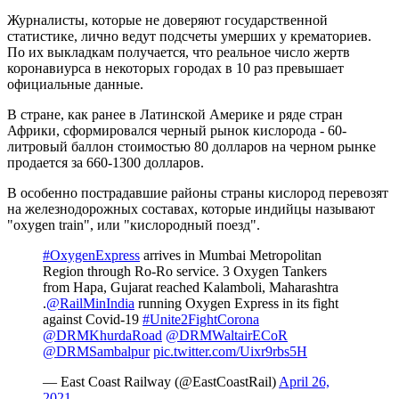
Журналисты, которые не доверяют государственной
статистике, лично ведут подсчеты умерших у крематориев.
По их выкладкам получается, что реальное число жертв
коронавиурса в некоторых городах в 10 раз превышает
официальные данные.
В стране, как ранее в Латинской Америке и ряде стран
Африки, сформировался черный рынок кислорода - 60-
литровый баллон стоимостью 80 долларов на черном рынке
продается за 660-1300 долларов.
В особенно пострадавшие районы страны кислород перевозят
на железнодорожных составах, которые индийцы называют
"oxygen train", или "кислородный поезд".
#OxygenExpress
arrives in Mumbai Metropolitan
Region through Ro-Ro service. 3 Oxygen Tankers
from Hapa, Gujarat reached Kalamboli, Maharashtra
.
@RailMinIndia
running Oxygen Express in its fight
against Covid-19
#Unite2FightCorona
@DRMKhurdaRoad
@DRMWaltairECoR
@DRMSambalpur
pic.twitter.com/Uixr9rbs5H
— East Coast Railway (@EastCoastRail)
April 26,
2021