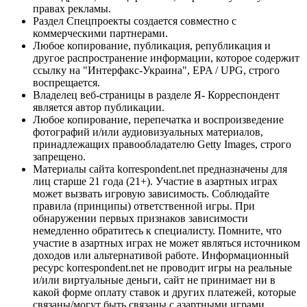
правах рекламы.
Раздел Спецпроекты создается совместно с
коммерческими партнерами.
Любое копирование, публикация, републикация и
другое распространение информации, которое содержит
ссылку на "Интерфакс-Украина", EPA / UPG, строго
воспрещается.
Владелец веб-страницы в разделе Я- Корреспондент
является автор публикации.
Любое копирование, перепечатка и воспроизведение
фотографий и/или аудиовизуальных материалов,
принадлежащих правообладателю Getty Images, строго
запрещено.
Материалы сайта korrespondent.net предназначены для
лиц старше 21 года (21+). Участие в азартных играх
может вызвать игровую зависимость. Соблюдайте
правила (принципы) ответственной игры. При
обнаружении первых признаков зависимости
немедленно обратитесь к специалисту. Помните, что
участие в азартных играх не может являться источником
доходов или альтернативой работе. Информационный
ресурс korrespondent.net не проводит игры на реальные
и/или виртуальные деньги, сайт не принимает ни в
какой форме оплату ставок и других платежей, которые
связаны/могут быть связаны с азартными играми,