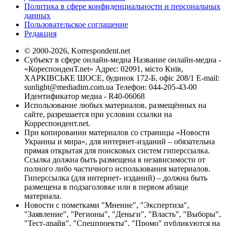
Политика в сфере конфиденциальности и персональных
данных
Пользовательское соглашение
Редакция
© 2000-2026, Korrespondent.net
Субъект в сфере онлайн-медиа Название онлайн-медиа -
«КореспонденТ.net» Адрес: 02091, місто Київ,
ХАРКІВСЬКЕ ШОСЕ, будинок 172-Б, офіс 208/1 E-mail:
sunlight@mediadim.com.ua
Телефон: 044-205-43-00
Идентификатор медиа - R40-06068
Использование любых материалов, размещённых на
сайте, разрешается при условии ссылки на
Корреспондент.net.
При копировании материалов со страницы «Новости
Украины и мира», для интернет-изданий – обязательна
прямая открытая для поисковых систем гиперссылка.
Ссылка должна быть размещена в независимости от
полного либо частичного использования материалов.
Гиперссылка (для интернет- изданий) – должна быть
размещена в подзаголовке или в первом абзаце
материала.
Новости с пометками "Мнение", "Экспертиза",
"Заявление", "Регионы", "Деньги", "Власть", "Выборы",
"Тест-драйв", "Спецпроекты", "Промо" публикуются на