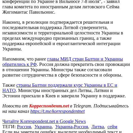
конференции по Украине в Вильнюсе 7-8 июля", - заявил
глава комитета по иностранным делам литовского Сейма
Жигимантас Павильонис.
Наконец, в резолюции подтверждается решительная и
последовательная поддержка Литвой суверенитета,
независимости и территориальной целостности Украины в
пределах международно признанных границ, а также
поддержка европейской и евроатлантической интеграции
Украины.
Напомним, что ранее
главы МИД стран Балтии и Украины
обратились к РФ
. Россия должна прекратить свои провокации
в отношении Украины. Министры также согласовали
развитие сотрудничества в сфере безопасности и обороны.
Также
страны Балтии поддержали курс Украины в ЕС и
НАТО
. Министры иностранных дел Литвы, Латвии и
Эстонии приехали в Киев и заверили Украину в поддержке.
Новости от
Корреспондент.net
в Telegram. Подписывайтесь
на наш канал
https://t.me/korrespondentnet
Читайте Korrespondent.net в Google News
ТЕГИ:
Россия
,
Украина
,
Украина-Россия
,
Литва
,
сейм
Если вы заметили ошибку, выделите необходимый текст и