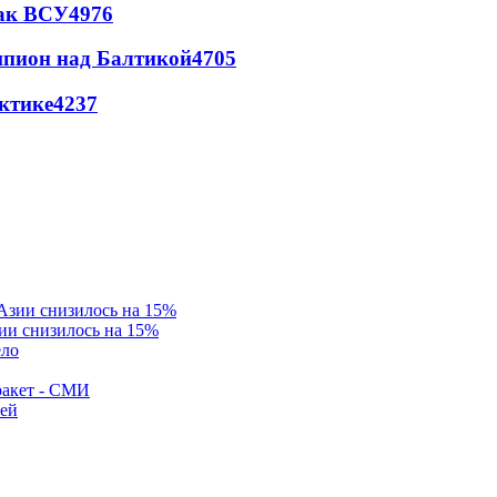
так ВСУ
4976
шпион над Балтикой
4705
ктике
4237
ии снизилось на 15%
ело
ракет - СМИ
лей