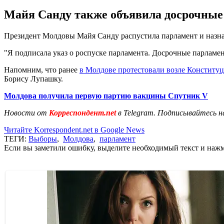
Майя Санду также объявила досрочные 
Президент Молдовы Майя Санду распустила парламент и назна
"Я подписала указ о роспуске парламента. Досрочные парламен
Напомним, что ранее
в Молдове протестовали возле Конституц
Борису Лупашку.
Молдова получила первую партию вакцины Спутник V
Новости от
Корреспондент.net
в Telegram. Подписывайтесь н
Читайте Korrespondent.net в Google News
ТЕГИ:
Выборы
,
Молдова
,
парламент
Если вы заметили ошибку, выделите необходимый текст и нажми