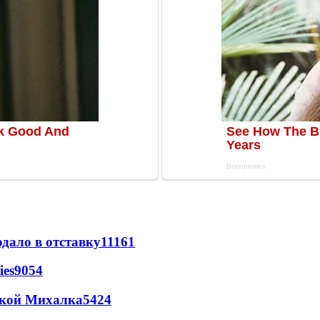
дало в отставку
11161
ies
9054
цкой Михалка
5424