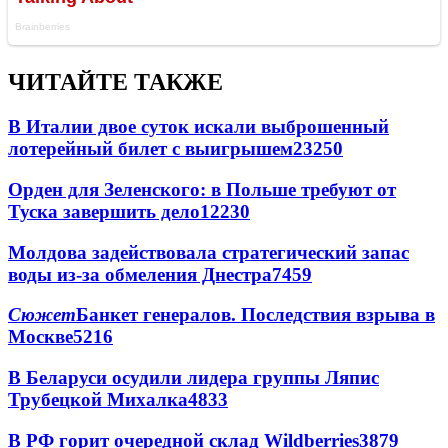
ЧИТАЙТЕ ТАКЖЕ
В Италии двое суток искали выброшенный
лотерейный билет с выигрышем
23250
Орден для Зеленского: в Польше требуют от
Туска завершить дело
12230
Молдова задействовала стратегический запас
воды из-за обмеления Днестра
7459
Сюжет
Банкет генералов. Последствия взрыва в
Москве
5216
В Беларуси осудили лидера группы Ляпис
Трубецкой Михалка
4833
В РФ горит очередной склад Wildberries
3879