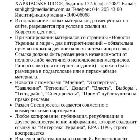
ХАРКІВСЬКЕ ШОСЕ, будинок 172-Б, офіс 208/1 E-mail:
sunlight@mediadim.com.ua
Телефон: 044-205-43-00
Идентификатор медиа - R40-06068
Использование любых материалов, размещённых на
сайте, разрешается при условии ссылки на
Корреспондент.net.
При копировании материалов со страницы «Новости
Украины и мира», для интернет-изданий – обязательна
прямая открытая для поисковых систем гиперссылка.
Ссылка должна быть размещена в независимости от
полного либо частичного использования материалов.
Гиперссылка (для интернет- изданий) – должна быть
размещена в подзаголовке или в первом абзаце
материала.
Новости с пометками "Мнение", "Экспертиза",
"Заявление", "Регионы", "Деньги", "Власть", "Выборы",
"Тест-драйв", "Спецпроекты", "Промо" публикуются на
правах рекламы.
Раздел Спецпроекты создается совместно с
коммерческими партнерами.
Любое копирование, публикация, републикация и
другое распространение информации, которое содержит
ссылку на "Интерфакс-Украина", EPA / UPG, строго
воспрещается.
Владелец веб-страницы в разделе Я- Корреспондент