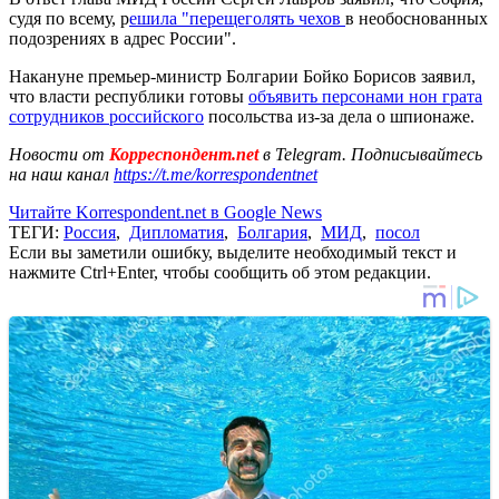
судя по всему, р
ешила "перещеголять чехов
в необоснованных
подозрениях в адрес России".
Накануне премьер-министр Болгарии Бойко Борисов заявил,
что власти республики готовы
объявить персонами нон грата
сотрудников российского
посольства из-за дела о шпионаже.
Новости от
Корреспондент.net
в Telegram. Подписывайтесь
на наш канал
https://t.me/korrespondentnet
Читайте Korrespondent.net в Google News
ТЕГИ:
Россия
,
Дипломатия
,
Болгария
,
МИД
,
посол
Если вы заметили ошибку, выделите необходимый текст и
нажмите Ctrl+Enter, чтобы сообщить об этом редакции.