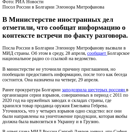
Фото: РИА Новости
Посол России в Болгарии Элеонора Митрофанова
В Министерстве иностранных дел
отметили, что сообщат информацию о
контексте встречи по факту разговора.
Посла России в Болгарии Элеонору Митрофанову вызвали в
МИД страны. Об этом в среду, 28 апреля,
сообщает
Болгарское
национальное радио со ссылкой на ведомство.
В министерстве не уточнили причину приглашения, но
пообещали предоставить информацию, после того как беседа
состоится. Она назначена на четверг, 29 апреля.
Ранее прокуратура Болгарии
заподозрила
шестерых россиян
в
организации серии взрывов, совершенных в период с 2011 по
2020 год на оружейных заводах и складах страны, где
хранился товар продавца оружия Емельяна Гебрева.
Уточнялось, что у четырех взрывов одно сходство: все они
были направлены на уничтожение продукции, которая якобы
должна была вывозиться в Украину и в Грузию.
В ответ глава МИД России Сергей Лавров заявил, что София,