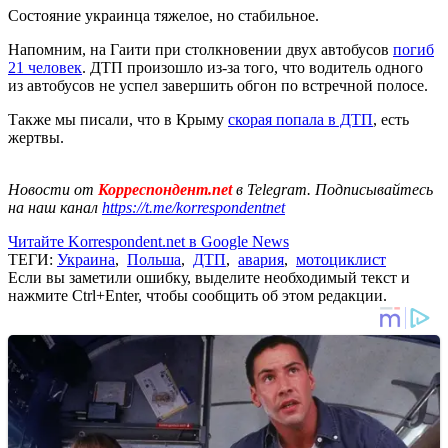
Состояние украинца тяжелое, но стабильное.
Напомним, на Гаити при столкновении двух автобусов
погиб
21 человек
. ДТП произошло из-за того, что водитель одного
из автобусов не успел завершить обгон по встречной полосе.
Также мы писали, что в Крыму
скорая попала в ДТП
, есть
жертвы.
Новости от
Корреспондент.net
в Telegram. Подписывайтесь
на наш канал
https://t.me/korrespondentnet
Читайте Korrespondent.net в Google News
ТЕГИ:
Украина
,
Польша
,
ДТП
,
авария
,
мотоциклист
Если вы заметили ошибку, выделите необходимый текст и
нажмите Ctrl+Enter, чтобы сообщить об этом редакции.