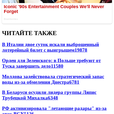
ЧИТАЙТЕ ТАКЖЕ
В Италии двое суток искали выброшенный
лотерейный билет с выигрышем
19878
Орден для Зеленского: в Польше требуют от
Туска завершить дело
11580
Молдова задействовала стратегический запас
воды из-за обмеления Днестра
6781
В Беларуси осудили лидера группы Ляпис
Трубецкой Михалка
6348
РФ активизировала "летающие радары" из-за
атак ВСУ
5126