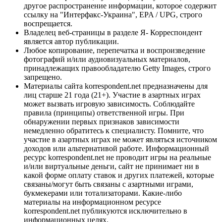
другое распространение информации, которое содержит
ссылку на "Интерфакс-Украина", EPA / UPG, строго
воспрещается.
Владелец веб-страницы в разделе Я- Корреспондент
является автор публикации.
Любое копирование, перепечатка и воспроизведение
фотографий и/или аудиовизуальных материалов,
принадлежащих правообладателю Getty Images, строго
запрещено.
Материалы сайта korrespondent.net предназначены для
лиц старше 21 года (21+). Участие в азартных играх
может вызвать игровую зависимость. Соблюдайте
правила (принципы) ответственной игры. При
обнаружении первых признаков зависимости
немедленно обратитесь к специалисту. Помните, что
участие в азартных играх не может являться источником
доходов или альтернативой работе. Информационный
ресурс korrespondent.net не проводит игры на реальные
и/или виртуальные деньги, сайт не принимает ни в
какой форме оплату ставок и других платежей, которые
связаны/могут быть связаны с азартными играми,
букмекерами или тотализаторами. Какие-либо
материалы на информационном ресурсе
korrespondent.net публикуются исключительно в
информационных целях.