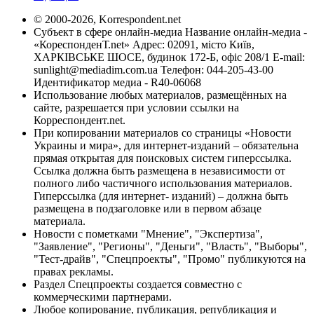
© 2000-2026, Korrespondent.net
Субъект в сфере онлайн-медиа Название онлайн-медиа -
«КореспонденТ.net» Адрес: 02091, місто Київ,
ХАРКІВСЬКЕ ШОСЕ, будинок 172-Б, офіс 208/1 E-mail:
sunlight@mediadim.com.ua
Телефон: 044-205-43-00
Идентификатор медиа - R40-06068
Использование любых материалов, размещённых на
сайте, разрешается при условии ссылки на
Корреспондент.net.
При копировании материалов со страницы «Новости
Украины и мира», для интернет-изданий – обязательна
прямая открытая для поисковых систем гиперссылка.
Ссылка должна быть размещена в независимости от
полного либо частичного использования материалов.
Гиперссылка (для интернет- изданий) – должна быть
размещена в подзаголовке или в первом абзаце
материала.
Новости с пометками "Мнение", "Экспертиза",
"Заявление", "Регионы", "Деньги", "Власть", "Выборы",
"Тест-драйв", "Спецпроекты", "Промо" публикуются на
правах рекламы.
Раздел Спецпроекты создается совместно с
коммерческими партнерами.
Любое копирование, публикация, републикация и