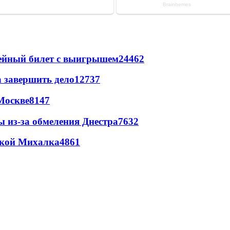
рейный билет с выигрышем
24462
а завершить дело
12737
Москве
8147
ы из-за обмеления Днестра
7632
цкой Михалка
4861