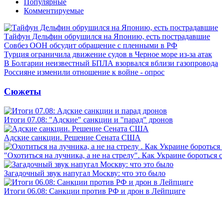
Популярные
Комментируемые
Тайфун Дельфин обрушился на Японию, есть пострадавшие
Совбез ООН обсудит обращение с пленными в РФ
Турция ограничила движение судов в Черное море из-за атак
В Болгарии неизвестный БПЛА взорвался вблизи газопровода
Россияне изменили отношение к войне - опрос
Сюжеты
Итоги 07.08: "Адские" санкции и "парад" дронов
Адские санкции. Решение Сената США
"Охотиться на лучника, а не на стрелу". Как Украине бороться 
Загадочный звук напугал Москву: что это было
Итоги 06.08: Санкции против РФ и дрон в Лейпциге