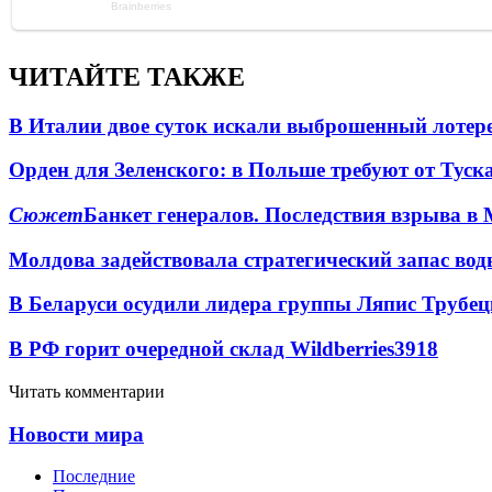
ЧИТАЙТЕ ТАКЖЕ
В Италии двое суток искали выброшенный лоте
Орден для Зеленского: в Польше требуют от Туск
Сюжет
Банкет генералов. Последствия взрыва в 
Молдова задействовала стратегический запас вод
В Беларуси осудили лидера группы Ляпис Трубе
В РФ горит очередной склад Wildberries
3918
Читать комментарии
Новости мира
Последние