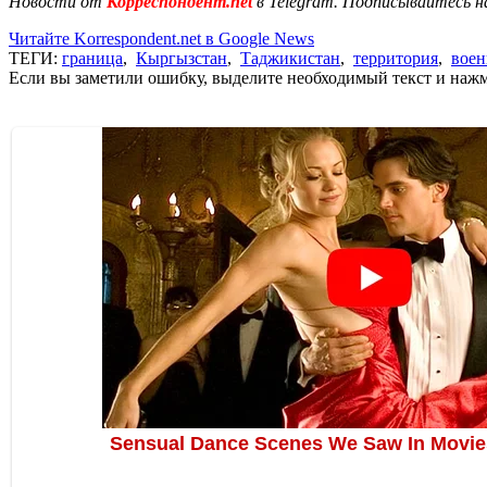
Новости от
Корреспондент.net
в Telegram. Подписывайтесь н
Читайте Korrespondent.net в Google News
ТЕГИ:
граница
,
Кыргызстан
,
Таджикистан
,
территория
,
воен
Если вы заметили ошибку, выделите необходимый текст и нажми