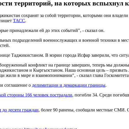
сти территорий, на которых вспыхнул к
икистан сохранят за собой территории, которыми они владели до
 пишет
ТАСС
.
орые принадлежали ей до этих событий", - сказал он.
льных подразделений военнослужащих и военной техники в мес
стей.
нице Таджикистаном. В мэрии города Исфар заверили, что ситуа
Вооруженный конфликт на границе завершен, теперь мы должны
аджикистаном и Кыргызстаном. Наша основная цель – призвать 
ди жили в мире и взаимопонимании", - сказал глава Госкомите
ли соглашение о
делимитации и демаркации границы
.
кой стороны 166 человек пострадали
, погибли 34. Среди погибш
и до десяти граждан
, более 90 ранены, сообщали местные СМИ.