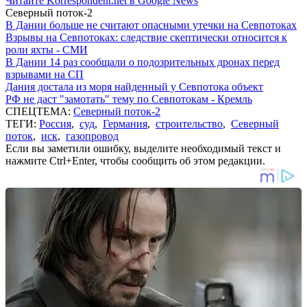
Читайте Korrespondent.net в Google News
Северный поток-2
В Дании больше не считают опасными утечки на Севпотоках
Взрывы на Севпотоках: следствие скептически относится к
роли яхты - СМИ
В Дании 14 раз сообщали о подозрительных дронах перед
взрывами на СП
Дания достала из моря найденный у Севпотока объект
РФ не даст "замотать" тему по Севпотокам - Кремль
СПЕЦТЕМА:
Северный поток-2
ТЕГИ:
Россия
,
суд
,
Германия
,
строительство
,
Северный
поток
,
иск
,
газопровод
Если вы заметили ошибку, выделите необходимый текст и
нажмите Ctrl+Enter, чтобы сообщить об этом редакции.