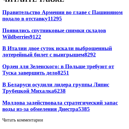
Правительство Армении во главе с Пашиняном
подало в отставку
11295
Появились спутниковые снимки складов
Wildberries
9122
В Италии двое суток искали выброшенный
лотерейный билет с выигрышем
8292
Орден для Зеленского: в Польше требуют от
Туска завершить дело
8251
В Беларуси осудили лидера группы Ляпис
Трубецкой Михалка
6238
Молдова задействовала стратегический запас
воды из-за обмеления Днестра
5385
Читать комментарии