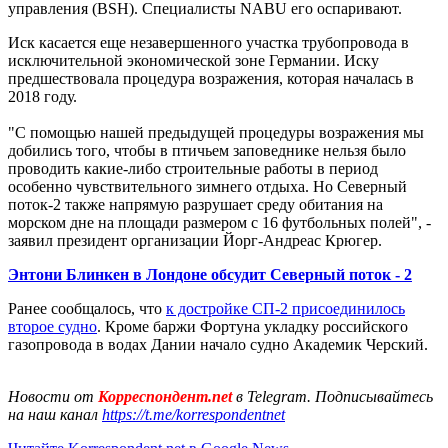
управления (BSH). Специалисты NABU его оспаривают.
Иск касается еще незавершенного участка трубопровода в
исключительной экономической зоне Германии. Иску
предшествовала процедура возражения, которая началась в
2018 году.
"С помощью нашей предыдущей процедуры возражения мы
добились того, чтобы в птичьем заповеднике нельзя было
проводить какие-либо строительные работы в период
особенно чувствительного зимнего отдыха. Но Северный
поток-2 также напрямую разрушает среду обитания на
морском дне на площади размером с 16 футбольных полей", -
заявил президент организации Йорг-Андреас Крюгер.
Энтони Блинкен в Лондоне обсудит Северный поток - 2
Ранее сообщалось, что
к достройке СП-2 присоединилось
второе судно
. Кроме баржи Фортуна укладку российского
газопровода в водах Дании начало судно Академик Черский.
Новости от
Корреспондент.net
в Telegram. Подписывайтесь
на наш канал
https://t.me/korrespondentnet