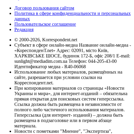
Договор пользования сайтом
Политика в сфере конфиденциальности и персональных
данных
Пользовательское соглашение
Редакция
© 2000-2026, Korrespondent.net
Субъект в сфере онлайн-медиа Название онлайн-медиа -
«КореспонденТ.net» Адрес: 02091, місто Київ,
ХАРКІВСЬКЕ ШОСЕ, будинок 172-Б, офіс 208/1 E-mail:
sunlight@mediadim.com.ua
Телефон: 044-205-43-00
Идентификатор медиа - R40-06068
Использование любых материалов, размещённых на
сайте, разрешается при условии ссылки на
Корреспондент.net.
При копировании материалов со страницы «Новости
Украины и мира», для интернет-изданий – обязательна
прямая открытая для поисковых систем гиперссылка.
Ссылка должна быть размещена в независимости от
полного либо частичного использования материалов.
Гиперссылка (для интернет- изданий) – должна быть
размещена в подзаголовке или в первом абзаце
материала.
Новости с пометками "Мнение", "Экспертиза",