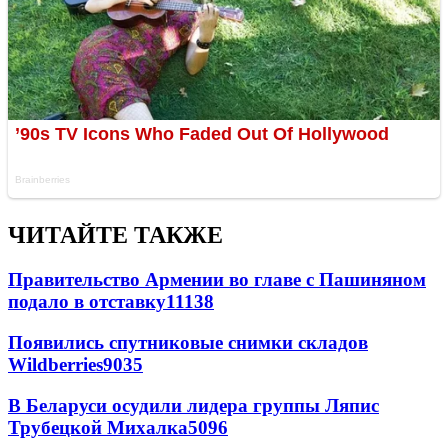
ЧИТАЙТЕ ТАКЖЕ
Правительство Армении во главе с Пашиняном
подало в отставку
11138
Появились спутниковые снимки складов
Wildberries
9035
В Беларуси осудили лидера группы Ляпис
Трубецкой Михалка
5096