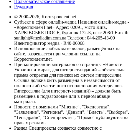
Пользовательское соглашение
Редакция
© 2000-2026, Korrespondent.net
Субъект в сфере онлайн-медиа Название онлайн-медиа -
«КореспонденТ.net» Адрес: 02091, місто Київ,
ХАРКІВСЬКЕ ШОСЕ, будинок 172-Б, офіс 208/1 E-mail:
sunlight@mediadim.com.ua
Телефон: 044-205-43-00
Идентификатор медиа - R40-06068
Использование любых материалов, размещённых на
сайте, разрешается при условии ссылки на
Корреспондент.net.
При копировании материалов со страницы «Новости
Украины и мира», для интернет-изданий – обязательна
прямая открытая для поисковых систем гиперссылка.
Ссылка должна быть размещена в независимости от
полного либо частичного использования материалов.
Гиперссылка (для интернет- изданий) – должна быть
размещена в подзаголовке или в первом абзаце
материала.
Новости с пометками "Мнение", "Экспертиза",
"Заявление", "Регионы", "Деньги", "Власть", "Выборы",
"Тест-драйв", "Спецпроекты", "Промо" публикуются на
правах рекламы.
Раздел Спецпроекты создается совместно с