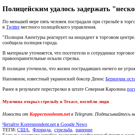
Полицейским удалось задержать "неск
По меньшей мере пять человек пострадали при стрельбе в торго
в
Twitter
местного полицейского управления.
"Полиция Авентуры реагирует на инцидент в торговом центре. 
сообщила полиция города.
В материале уточняется, что посетители и сотрудники торговог
правоохранительные искали стрелка.
В полиции уточнили, что жизни пострадавших ничего не угро
Напомним, известный украинский боксер Денис
Беринчик оста
Ранее в результате перестрелки в штате Северная Каролина
пог
Мужчина открыл стрельбу в Техасе, погибли люди
Новости от
Корреспондент.net
в Telegram. Подписывайтесь н
Читайте Korrespondent.net в Google News
ТЕГИ:
США
,
Флорида
,
стрельба
,
ранение