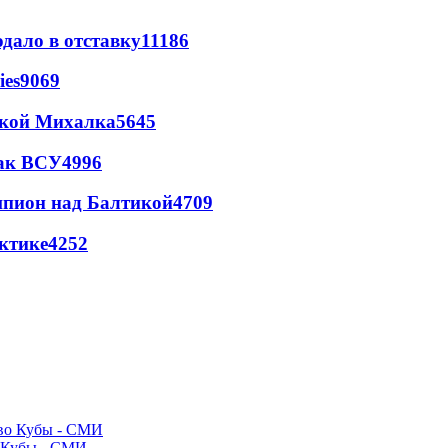
дало в отставку
11186
ies
9069
цкой Михалка
5645
так ВСУ
4996
шпион над Балтикой
4709
ктике
4252
о Кубы - СМИ