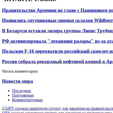
Правительство Армении во главе с Пашиняном по
Появились спутниковые снимки складов Wildberr
В Беларуси осудили лидера группы Ляпис Трубе
РФ активизировала "летающие радары" из-за а
Польские F-16 перехватили российский самолет-
Россия собрала рекордный нефтяной конвой в Ар
Читать комментарии
Новости мира
Последние
Популярные
Комментируемые
ЦРУ создало секретную группу для давления на правительств