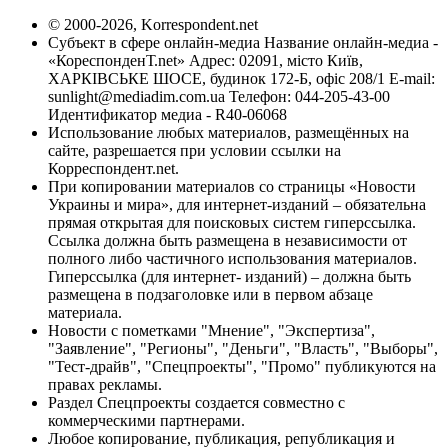
© 2000-2026, Korrespondent.net
Субъект в сфере онлайн-медиа Название онлайн-медиа -
«КореспонденТ.net» Адрес: 02091, місто Київ,
ХАРКІВСЬКЕ ШОСЕ, будинок 172-Б, офіс 208/1 E-mail:
sunlight@mediadim.com.ua
Телефон: 044-205-43-00
Идентификатор медиа - R40-06068
Использование любых материалов, размещённых на
сайте, разрешается при условии ссылки на
Корреспондент.net.
При копировании материалов со страницы «Новости
Украины и мира», для интернет-изданий – обязательна
прямая открытая для поисковых систем гиперссылка.
Ссылка должна быть размещена в независимости от
полного либо частичного использования материалов.
Гиперссылка (для интернет- изданий) – должна быть
размещена в подзаголовке или в первом абзаце
материала.
Новости с пометками "Мнение", "Экспертиза",
"Заявление", "Регионы", "Деньги", "Власть", "Выборы",
"Тест-драйв", "Спецпроекты", "Промо" публикуются на
правах рекламы.
Раздел Спецпроекты создается совместно с
коммерческими партнерами.
Любое копирование, публикация, републикация и