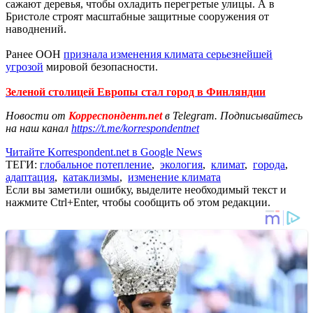
сажают деревья, чтобы охладить перегретые улицы. А в
Бристоле строят масштабные защитные сооружения от
наводнений.
Ранее ООН
признала изменения климата серьезнейшей
угрозой
мировой безопасности.
Зеленой столицей Европы стал город в Финляндии
Новости от
Корреспондент.net
в Telegram. Подписывайтесь
на наш канал
https://t.me/korrespondentnet
Читайте Korrespondent.net в Google News
ТЕГИ:
глобальное потепление
,
экология
,
климат
,
города
,
адаптация
,
катаклизмы
,
изменение климата
Если вы заметили ошибку, выделите необходимый текст и
нажмите Ctrl+Enter, чтобы сообщить об этом редакции.