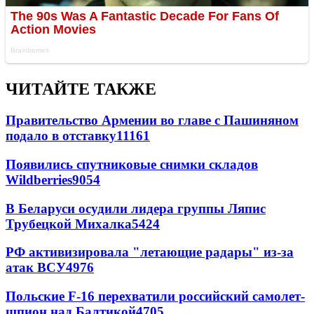
ЧИТАЙТЕ ТАКЖЕ
Правительство Армении во главе с Пашиняном
подало в отставку
11161
Появились спутниковые снимки складов
Wildberries
9054
В Беларуси осудили лидера группы Ляпис
Трубецкой Михалка
5424
РФ активизировала "летающие радары" из-за
атак ВСУ
4976
Польские F-16 перехватили российский самолет-
шпион над Балтикой
4705