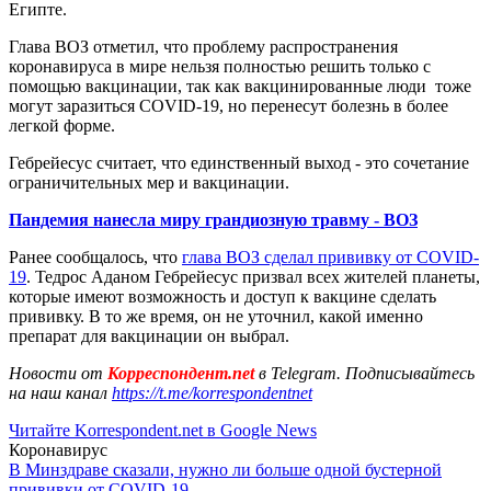
Египте.
Глава ВОЗ отметил, что проблему распространения
коронавируса в мире нельзя полностью решить только с
помощью вакцинации, так как вакцинированные люди тоже
могут заразиться COVID-19, но перенесут болезнь в более
легкой форме.
Гебрейесус считает, что единственный выход - это сочетание
ограничительных мер и вакцинации.
Пандемия нанесла миру грандиозную травму - ВОЗ
Ранее сообщалось, что
глава ВОЗ сделал прививку от COVID-
19
. Тедрос Аданом Гебрейесус призвал всех жителей планеты,
которые имеют возможность и доступ к вакцине сделать
прививку. В то же время, он не уточнил, какой именно
препарат для вакцинации он выбрал.
Новости от
Корреспондент.net
в Telegram. Подписывайтесь
на наш канал
https://t.me/korrespondentnet
Читайте Korrespondent.net в Google News
Коронавирус
В Минздраве сказали, нужно ли больше одной бустерной
прививки от COVID-19