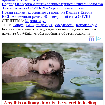
Подвид Омикрона Arcturus впервые привел к гибели человека
Заболеваемость COVID-19 в Украине пошла на спад
Новый вариант коронавируса попал из Индии в Европу
В США отменили режим ЧС, введенный из-за COVID
СПЕЦТЕМА:
Коронавирус
ТЕГИ:
Вирус
,
ВОЗ
,
инфекция
,
смертность
,
Коронавирус
Если вы заметили ошибку, выделите необходимый текст и
нажмите Ctrl+Enter, чтобы сообщить об этом редакции.