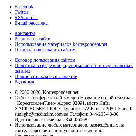
Facebook
Twitter
RSS-ленты
E-mail рассылка
Контакты
Реклама на сайте
Использование материалов korrespondent.net
Правила пользования сайтом
Договор пользования сайтом
Политика в сфере конфиденциальности и персональных
данных
Пользовательское соглашение
Редакция
© 2000-2026, Korrespondent.net
Субъект в сфере онлайн-медиа Название онлайн-медиа -
«КореспонденТ.net» Адрес: 02091, місто Київ,
ХАРКІВСЬКЕ ШОСЕ, будинок 172-Б, офіс 208/1 E-mail:
sunlight@mediadim.com.ua
Телефон: 044-205-43-00
Идентификатор медиа - R40-06068
Использование любых материалов, размещённых на
сайте, разрешается при условии ссылки на
Корреспондент.net.