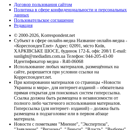
Договор пользования сайтом
Политика в сфере конфиденциальности и персональных
данных
Пользовательское соглашение
Редакция
© 2000-2026, Korrespondent.net
Субъект в сфере онлайн-медиа Название онлайн-медиа -
«КореспонденТ.net» Адрес: 02091, місто Київ,
ХАРКІВСЬКЕ ШОСЕ, будинок 172-Б, офіс 208/1 E-mail:
sunlight@mediadim.com.ua
Телефон: 044-205-43-00
Идентификатор медиа - R40-06068
Использование любых материалов, размещённых на
сайте, разрешается при условии ссылки на
Корреспондент.net.
При копировании материалов со страницы «Новости
Украины и мира», для интернет-изданий – обязательна
прямая открытая для поисковых систем гиперссылка.
Ссылка должна быть размещена в независимости от
полного либо частичного использования материалов.
Гиперссылка (для интернет- изданий) – должна быть
размещена в подзаголовке или в первом абзаце
материала.
Новости с пометками "Мнение", "Экспертиза",
"Заявление", "Регионы", "Деньги", "Власть", "Выборы",