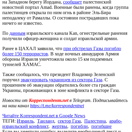
на Западном берегу Иордана,
сообщает
палестинский
новостной портал Amad. Военные были ранены, когда группа
палестинцев открыла по ним огнь в районе Эль-Бира
неподалеку от Рамаллы. О состоянии пострадавших пока
ничего не известно.
По
данным
израильского канала Kan, огнестрельные ранения
получили офицер-женщина и солдат израильской армии.
Ранее в ЦАХАЛ заявили, что
при обстрелах Газы погибло
более 150 террористов
. В ходе ночных авиаударов Армия
обороны Израиля уничтожила около 15 км подземных
туннелей ХАМАС.
Также сообщалось, что президент Владимир Зеленский
поручил
эвакуировать украинцев из сектора Газа
. С
прошением об эвакуации обратились более ста граждан
Украины, проживающих в зоне конфликта в секторе Газа.
Новости от
Корреспондент.net
в Telegram. Подписывайтесь
на наш канал
https://t.me/korrespondentnet
Читайте Korrespondent.net в Google News
ТЕГИ:
Израиль
,
Таиланд
,
сектор Газа
,
Палестина
,
арабо-
израильский конфликт
,
жертвы
,
погибли
,
погибшие
Если вы заметили ошибку, выделите необходимый текст и