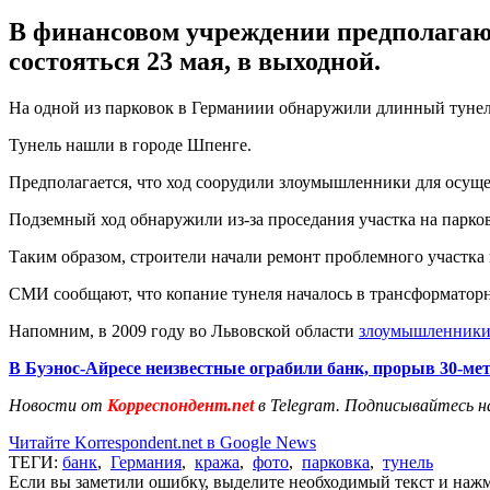
В финансовом учреждении предполагают
состояться 23 мая, в выходной.
На одной из парковок в Германиии обнаружили длинный тунель
Тунель нашли в городе Шпенге.
Предполагается, что ход соорудили злоумышленники для осуще
Подземный ход обнаружили из-за проседания участка на парковк
Таким образом, строители начали ремонт проблемного участка
СМИ сообщают, что копание тунеля началось в трансформаторн
Напомним, в 2009 году во Львовской области
злоумышленники 
В Буэнос-Айресе неизвестные ограбили банк, прорыв 30-ме
Новости от
Корреспондент.net
в Telegram. Подписывайтесь н
Читайте Korrespondent.net в Google News
ТЕГИ:
банк
,
Германия
,
кража
,
фото
,
парковка
,
тунель
Если вы заметили ошибку, выделите необходимый текст и нажми