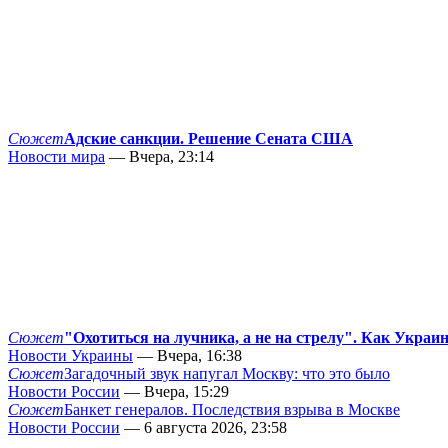
Сюжет
Адские санкции. Решение Сената США
Новости мира
— Вчера, 23:14
Сюжет
"Охотиться на лучника, а не на стрелу". Как Украи
Новости Украины
— Вчера, 16:38
Сюжет
Загадочный звук напугал Москву: что это было
Новости России
— Вчера, 15:29
Сюжет
Банкет генералов. Последствия взрыва в Москве
Новости России
— 6 августа 2026, 23:58