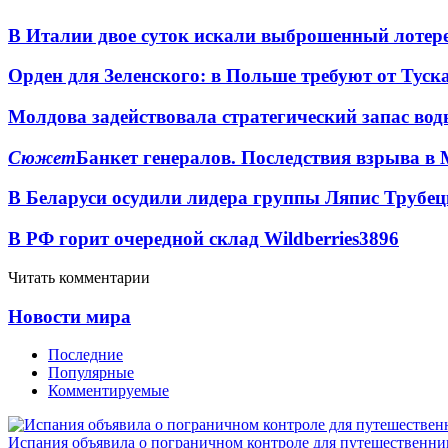
В Италии двое суток искали выброшенный лоте
Орден для Зеленского: в Польше требуют от Туск
Молдова задействовала стратегический запас вод
Сюжет
Банкет генералов. Последствия взрыва в 
В Беларуси осудили лидера группы Ляпис Трубе
В РФ горит очередной склад Wildberries
3896
Читать комментарии
Новости мира
Последние
Популярные
Комментируемые
Испания объявила о пограничном контроле для путешественни