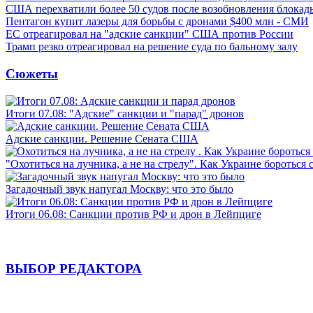
США перехватили более 50 судов после возобновления блокад
Пентагон купит лазеры для борьбы с дронами $400 млн - СМИ
ЕС отреагировал на "адские санкции" США против России
Трамп резко отреагировал на решение суда по бальному залу
Сюжеты
Итоги 07.08: "Адские" санкции и "парад" дронов
Адские санкции. Решение Сената США
"Охотиться на лучника, а не на стрелу". Как Украине бороться 
Загадочный звук напугал Москву: что это было
Итоги 06.08: Санкции против РФ и дрон в Лейпциге
ВЫБОР РЕДАКТОРА