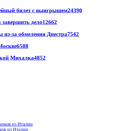
рейный билет с выигрышем
24390
а завершить дело
12662
ы из-за обмеления Днестра
7542
Москве
6588
цкой Михалка
4852
ков из Италии