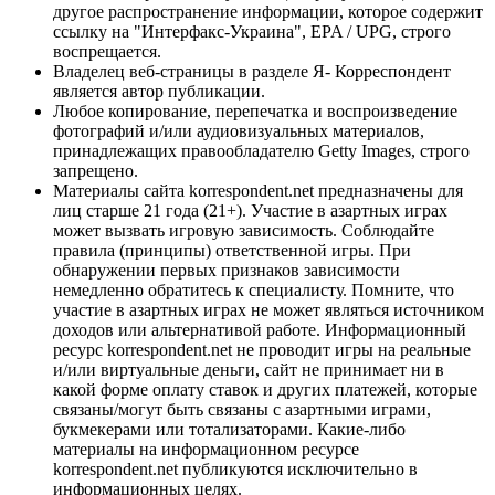
другое распространение информации, которое содержит
ссылку на "Интерфакс-Украина", EPA / UPG, строго
воспрещается.
Владелец веб-страницы в разделе Я- Корреспондент
является автор публикации.
Любое копирование, перепечатка и воспроизведение
фотографий и/или аудиовизуальных материалов,
принадлежащих правообладателю Getty Images, строго
запрещено.
Материалы сайта korrespondent.net предназначены для
лиц старше 21 года (21+). Участие в азартных играх
может вызвать игровую зависимость. Соблюдайте
правила (принципы) ответственной игры. При
обнаружении первых признаков зависимости
немедленно обратитесь к специалисту. Помните, что
участие в азартных играх не может являться источником
доходов или альтернативой работе. Информационный
ресурс korrespondent.net не проводит игры на реальные
и/или виртуальные деньги, сайт не принимает ни в
какой форме оплату ставок и других платежей, которые
связаны/могут быть связаны с азартными играми,
букмекерами или тотализаторами. Какие-либо
материалы на информационном ресурсе
korrespondent.net публикуются исключительно в
информационных целях.