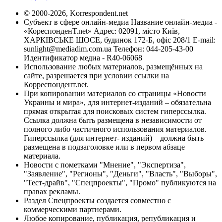
© 2000-2026, Korrespondent.net
Субъект в сфере онлайн-медиа Название онлайн-медиа -
«КореспонденТ.net» Адрес: 02091, місто Київ,
ХАРКІВСЬКЕ ШОСЕ, будинок 172-Б, офіс 208/1 E-mail:
sunlight@mediadim.com.ua
Телефон: 044-205-43-00
Идентификатор медиа - R40-06068
Использование любых материалов, размещённых на
сайте, разрешается при условии ссылки на
Корреспондент.net.
При копировании материалов со страницы «Новости
Украины и мира», для интернет-изданий – обязательна
прямая открытая для поисковых систем гиперссылка.
Ссылка должна быть размещена в независимости от
полного либо частичного использования материалов.
Гиперссылка (для интернет- изданий) – должна быть
размещена в подзаголовке или в первом абзаце
материала.
Новости с пометками "Мнение", "Экспертиза",
"Заявление", "Регионы", "Деньги", "Власть", "Выборы",
"Тест-драйв", "Спецпроекты", "Промо" публикуются на
правах рекламы.
Раздел Спецпроекты создается совместно с
коммерческими партнерами.
Любое копирование, публикация, републикация и