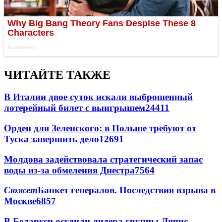
ЧИТАЙТЕ ТАКЖЕ
В Италии двое суток искали выброшенный
лотерейный билет с выигрышем
24411
Орден для Зеленского: в Польше требуют от
Туска завершить дело
12691
Молдова задействовала стратегический запас
воды из-за обмеления Днестра
7564
Сюжет
Банкет генералов. Последствия взрыва в
Москве
6857
В Беларуси осудили лидера группы Ляпис