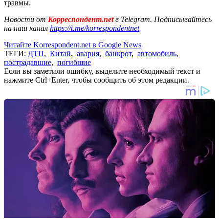
травмы.
Новости от
Корреспондент.net
в Telegram. Подписывайтесь
на наш канал
https://t.me/korrespondentnet
Читайте Korrespondent.net в Google News
ТЕГИ:
ДТП
,
Китай
,
авария
,
банкрот
,
автомобиль
,
пострадавшие
,
погибшие
Если вы заметили ошибку, выделите необходимый текст и
нажмите Ctrl+Enter, чтобы сообщить об этом редакции.