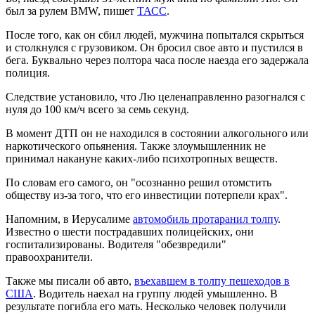
был за рулем BMW, пишет
ТАСС
.
После того, как он сбил людей, мужчина попытался скрыться
и столкнулся с грузовиком. Он бросил свое авто и пустился в
бега. Буквально через полтора часа после наезда его задержала
полиция.
Следствие установило, что Лю целенаправленно разогнался с
нуля до 100 км/ч всего за семь секунд.
В момент ДТП он не находился в состоянии алкогольного или
наркотического опьянения. Также злоумышленник не
принимал накануне каких-либо психотропных веществ.
По словам его самого, он "осознанно решил отомстить
обществу из-за того, что его инвестиции потерпели крах".
Напомним, в Иерусалиме
автомобиль протаранил толпу
.
Известно о шести пострадавших полицейских, они
госпитализированы. Водителя "обезвредили"
правоохранители.
Также мы писали об авто,
въехавшем в толпу пешеходов в
США
. Водитель наехал на группу людей умышленно. В
результате погибла его мать. Несколько человек получили