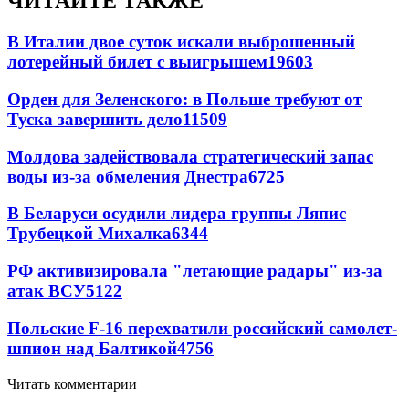
ЧИТАЙТЕ ТАКЖЕ
В Италии двое суток искали выброшенный
лотерейный билет с выигрышем
19603
Орден для Зеленского: в Польше требуют от
Туска завершить дело
11509
Молдова задействовала стратегический запас
воды из-за обмеления Днестра
6725
В Беларуси осудили лидера группы Ляпис
Трубецкой Михалка
6344
РФ активизировала "летающие радары" из-за
атак ВСУ
5122
Польские F-16 перехватили российский самолет-
шпион над Балтикой
4756
Читать комментарии