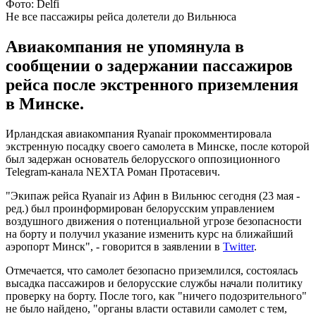
Фото: Delfi
Не все пассажиры рейса долетели до Вильнюса
Авиакомпания не упомянула в
сообщении о задержании пассажиров
рейса после экстренного приземления
в Минске.
Ирландская авиакомпания Ryanair прокомментировала
экстренную посадку своего самолета в Минске, после которой
был задержан основатель белорусского оппозиционного
Telegram-канала NEXTA Роман Протасевич.
"Экипаж рейса Ryanair из Афин в Вильнюс сегодня (23 мая -
ред.) был проинформирован белорусским управлением
воздушного движения о потенциальной угрозе безопасности
на борту и получил указание изменить курс на ближайший
аэропорт Минск", - говорится в заявлении в
Twitter
.
Отмечается, что самолет безопасно приземлился, состоялась
высадка пассажиров и белорусские службы начали политику
проверку на борту. После того, как "ничего подозрительного"
не было найдено, "органы власти оставили самолет с тем,