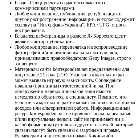
Раздел Спецпроекты создается совместно с
коммерческими партнерами.
Любое копирование, публикация, републикация и
другое распространение информации, которое содержит
ссылку на "Интерфакс-Украина", EPA / UPG, строго
воспрещается.
Владелец веб-страницы в разделе Я- Корреспондент
является автор публикации.
Любое копирование, перепечатка и воспроизведение
фотографий и/или аудиовизуальных материалов,
принадлежащих правообладателю Getty Images, строго
запрещено.
Материалы сайта korrespondent.net предназначены для
лиц старше 21 года (21+). Участие в азартных играх
может вызвать игровую зависимость. Соблюдайте
правила (принципы) ответственной игры. При
обнаружении первых признаков зависимости
немедленно обратитесь к специалисту. Помните, что
участие в азартных играх не может являться источником
доходов или альтернативой работе. Информационный
ресурс korrespondent.net не проводит игры на реальные
и/или виртуальные деньги, сайт не принимает ни в
какой форме оплату ставок и других платежей, которые
связаны/могут быть связаны с азартными играми,
букмекерами или тотализаторами. Какие-либо