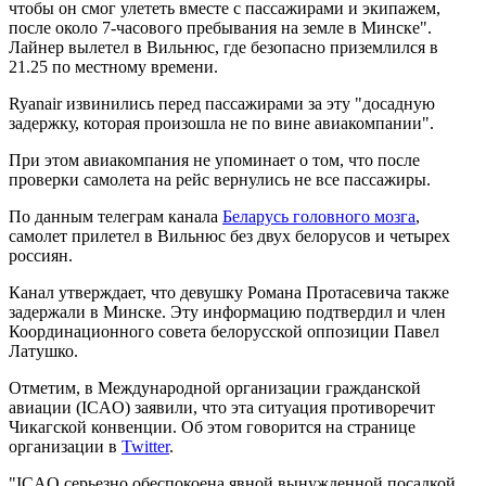
чтобы он смог улететь вместе с пассажирами и экипажем,
после около 7-часового пребывания на земле в Минске".
Лайнер вылетел в Вильнюс, где безопасно приземлился в
21.25 по местному времени.
Ryanair извинились перед пассажирами за эту "досадную
задержку, которая произошла не по вине авиакомпании".
При этом авиакомпания не упоминает о том, что после
проверки самолета на рейс вернулись не все пассажиры.
По данным телеграм канала
Беларусь головного мозга
,
самолет прилетел в Вильнюс без двух белорусов и четырех
россиян.
Канал утверждает, что девушку Романа Протасевича также
задержали в Минске. Эту информацию подтвердил и член
Координационного совета белорусской оппозиции Павел
Латушко.
Отметим, в Международной организации гражданской
авиации (ICAO) заявили, что эта ситуация противоречит
Чикагской конвенции. Об этом говорится на странице
организации в
Twitter
.
"ICAO серьезно обеспокоена явной вынужденной посадкой