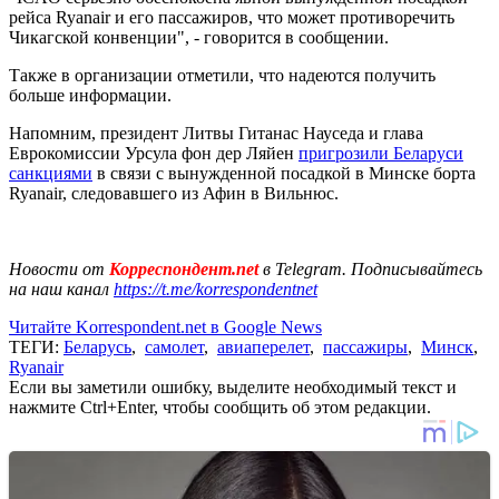
рейса Ryanair и его пассажиров, что может противоречить
Чикагской конвенции", - говорится в сообщении.
Также в организации отметили, что надеются получить
больше информации.
Напомним, президент Литвы Гитанас Науседа и глава
Еврокомиссии Урсула фон дер Ляйен
пригрозили Беларуси
санкциями
в связи с вынужденной посадкой в Минске борта
Ryanair, следовавшего из Афин в Вильнюс.
Новости от
Корреспондент.net
в Telegram. Подписывайтесь
на наш канал
https://t.me/korrespondentnet
Читайте Korrespondent.net в Google News
ТЕГИ:
Беларусь
,
самолет
,
авиаперелет
,
пассажиры
,
Минск
,
Ryanair
Если вы заметили ошибку, выделите необходимый текст и
нажмите Ctrl+Enter, чтобы сообщить об этом редакции.