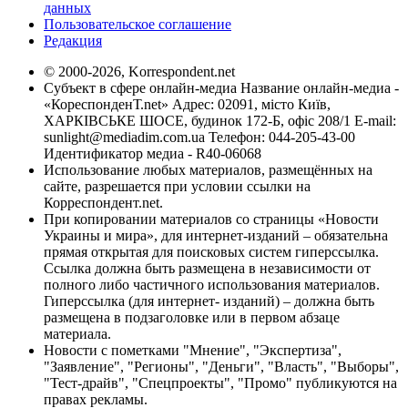
данных
Пользовательское соглашение
Редакция
© 2000-2026, Korrespondent.net
Субъект в сфере онлайн-медиа Название онлайн-медиа -
«КореспонденТ.net» Адрес: 02091, місто Київ,
ХАРКІВСЬКЕ ШОСЕ, будинок 172-Б, офіс 208/1 E-mail:
sunlight@mediadim.com.ua
Телефон: 044-205-43-00
Идентификатор медиа - R40-06068
Использование любых материалов, размещённых на
сайте, разрешается при условии ссылки на
Корреспондент.net.
При копировании материалов со страницы «Новости
Украины и мира», для интернет-изданий – обязательна
прямая открытая для поисковых систем гиперссылка.
Ссылка должна быть размещена в независимости от
полного либо частичного использования материалов.
Гиперссылка (для интернет- изданий) – должна быть
размещена в подзаголовке или в первом абзаце
материала.
Новости с пометками "Мнение", "Экспертиза",
"Заявление", "Регионы", "Деньги", "Власть", "Выборы",
"Тест-драйв", "Спецпроекты", "Промо" публикуются на
правах рекламы.