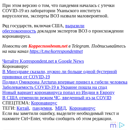
При этом версию о том, что пандемия началась с утечки
COVID-19 из лаборатории Уханьского института
вирусологии, эксперты ВОЗ назвали маловероятной.
Ряд государств, включая США,
выразили
обеспокоенность
докладом экспертов ВОЗ о происхождении
коронавируса.
Новости от
Корреспондент.net
в Telegram. Подписывайтесь
на наш канал
https://t.me/korrespondentnet
Читайте Korrespondent.net в Google News
Коронавирус
В Минздраве сказали, нужно ли больше одной бустерной
прививки от COVID-19
Подвид Омикрона Arcturus впервые привел к гибели человека
Заболеваемость COVID-19 в Украине пошла на спад
Новый вариант коронавируса попал из Индии в Европу
В США отменили режим ЧС, введенный из-за COVID
СПЕЦТЕМА:
Коронавирус
ТЕГИ:
Китай
,
пандемия
,
МИД
,
Коронавирус
Если вы заметили ошибку, выделите необходимый текст и
нажмите Ctrl+Enter, чтобы сообщить об этом редакции.