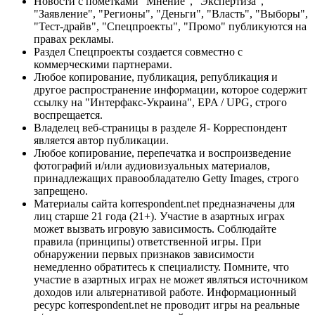
Новости с пометками "Мнение", "Экспертиза",
"Заявление", "Регионы", "Деньги", "Власть", "Выборы",
"Тест-драйв", "Спецпроекты", "Промо" публикуются на
правах рекламы.
Раздел Спецпроекты создается совместно с
коммерческими партнерами.
Любое копирование, публикация, републикация и
другое распространение информации, которое содержит
ссылку на "Интерфакс-Украина", EPA / UPG, строго
воспрещается.
Владелец веб-страницы в разделе Я- Корреспондент
является автор публикации.
Любое копирование, перепечатка и воспроизведение
фотографий и/или аудиовизуальных материалов,
принадлежащих правообладателю Getty Images, строго
запрещено.
Материалы сайта korrespondent.net предназначены для
лиц старше 21 года (21+). Участие в азартных играх
может вызвать игровую зависимость. Соблюдайте
правила (принципы) ответственной игры. При
обнаружении первых признаков зависимости
немедленно обратитесь к специалисту. Помните, что
участие в азартных играх не может являться источником
доходов или альтернативой работе. Информационный
ресурс korrespondent.net не проводит игры на реальные