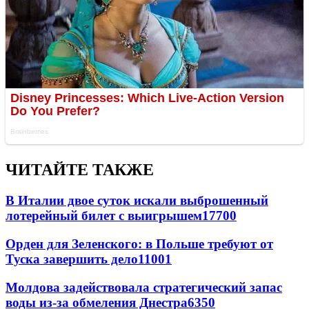
ЧИТАЙТЕ ТАКЖЕ
В Италии двое суток искали выброшенный
лотерейный билет с выигрышем
17700
Орден для Зеленского: в Польше требуют от
Туска завершить дело
11001
Молдова задействовала стратегический запас
воды из-за обмеления Днестра
6350