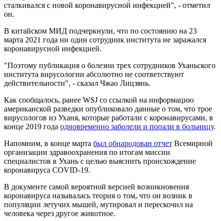
сталкивался с новой коронавирусной инфекцией", - отметил
он.
В китайском МИД подчеркнули, что по состоянию на 23
марта 2021 года ни один сотрудник института не заражался
коронавирусной инфекцией.
"Поэтому публикация о болезни трех сотрудников Уханьского
института вирусологии абсолютно не соответствуют
действительности", - сказал Чжао Лицзянь.
Как сообщалось, ранее WSJ со ссылкой на информацию
американской разведки опубликовало данные о том, что трое
вирусологов из Уханя, которые работали с коронавирусами, в
конце 2019 года
одновременно заболели и попали в больницу
.
Напомним, в конце марта
был обнародован отчет
Всемирной
организации здравоохранения по итогам миссии
специалистов в Ухань с целью выяснить происхождение
коронавируса COVID-19.
В документе самой вероятной версией возникновения
коронавируса называлась теория о том, что он возник в
популяции летучих мышей, мутировал и перескочил на
человека через другое животное.