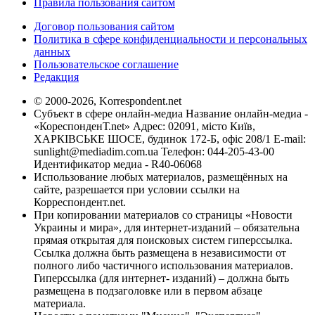
Правила пользования сайтом
Договор пользования сайтом
Политика в сфере конфиденциальности и персональных
данных
Пользовательское соглашение
Редакция
© 2000-2026, Korrespondent.net
Субъект в сфере онлайн-медиа Название онлайн-медиа -
«КореспонденТ.net» Адрес: 02091, місто Київ,
ХАРКІВСЬКЕ ШОСЕ, будинок 172-Б, офіс 208/1 E-mail:
sunlight@mediadim.com.ua
Телефон: 044-205-43-00
Идентификатор медиа - R40-06068
Использование любых материалов, размещённых на
сайте, разрешается при условии ссылки на
Корреспондент.net.
При копировании материалов со страницы «Новости
Украины и мира», для интернет-изданий – обязательна
прямая открытая для поисковых систем гиперссылка.
Ссылка должна быть размещена в независимости от
полного либо частичного использования материалов.
Гиперссылка (для интернет- изданий) – должна быть
размещена в подзаголовке или в первом абзаце
материала.