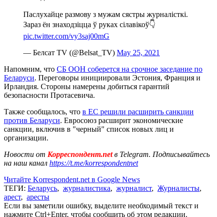
Паслухайце размову з мужам сястры журналісткі.
Зараз ён знаходзіцца ў руках сілавікоў👇
pic.twitter.com/vy3saj00mG
— Белсат TV (@Belsat_TV)
May 25, 2021
Напомним, что
СБ ООН соберется на срочное заседание по
Беларуси
. Переговоры инициировали Эстония, Франция и
Ирландия. Стороны намерены добиться гарантий
безопасности Протасевича.
Также сообщалось, что
в ЕС решили расширить санкции
против Беларуси
. Евросоюз расширит экономические
санкции, включив в "черный" список новых лиц и
организации.
Новости от
Корреспондент.net
в Telegram. Подписывайтесь
на наш канал
https://t.me/korrespondentnet
Читайте Korrespondent.net в Google News
ТЕГИ:
Беларусь
,
журналистика
,
журналист
,
Журналисты
,
арест
,
аресты
Если вы заметили ошибку, выделите необходимый текст и
нажмите Ctrl+Enter, чтобы сообщить об этом редакции.