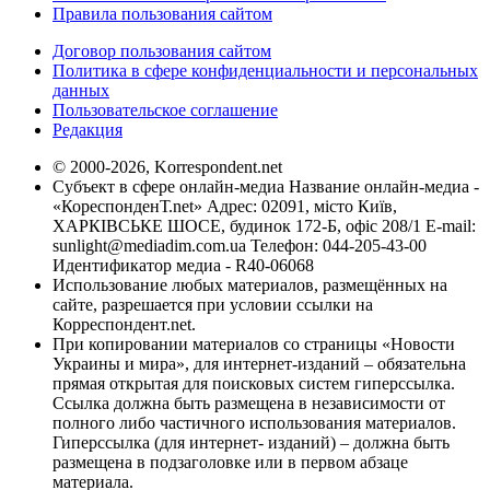
Правила пользования сайтом
Договор пользования сайтом
Политика в сфере конфиденциальности и персональных
данных
Пользовательское соглашение
Редакция
© 2000-2026, Korrespondent.net
Субъект в сфере онлайн-медиа Название онлайн-медиа -
«КореспонденТ.net» Адрес: 02091, місто Київ,
ХАРКІВСЬКЕ ШОСЕ, будинок 172-Б, офіс 208/1 E-mail:
sunlight@mediadim.com.ua
Телефон: 044-205-43-00
Идентификатор медиа - R40-06068
Использование любых материалов, размещённых на
сайте, разрешается при условии ссылки на
Корреспондент.net.
При копировании материалов со страницы «Новости
Украины и мира», для интернет-изданий – обязательна
прямая открытая для поисковых систем гиперссылка.
Ссылка должна быть размещена в независимости от
полного либо частичного использования материалов.
Гиперссылка (для интернет- изданий) – должна быть
размещена в подзаголовке или в первом абзаце
материала.