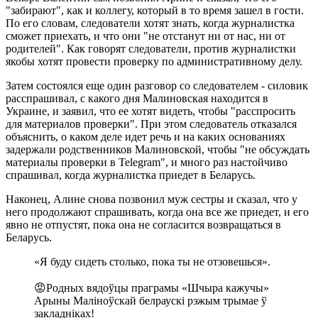
"забирают", как и коллегу, который в то время зашел в гости.
По его словам, следователи хотят знать, когда журналистка
сможет приехать, и что они "не отстанут ни от нас, ни от
родителей". Как говорят следователи, против журналистки
якобы хотят провести проверку по административному делу.
Затем состоялся еще один разговор со следователем - силовик
расспрашивал, с какого дня Малиновская находится в
Украине, и заявил, что ее хотят видеть, чтобы "расспросить
для материалов проверки". При этом следователь отказался
объяснить, о каком деле идет речь и на каких основаниях
задержали родственников Малиновской, чтобы "не обсуждать
материалы проверки в Telegram", и много раз настойчиво
спрашивал, когда журналистка приедет в Беларусь.
Наконец, Алине снова позвонил муж сестры и сказал, что у
него продолжают спрашивать, когда она все же приедет, и его
явно не отпустят, пока она не согласится возвращаться в
Беларусь.
«Я буду сидеть столько, пока ты не отзовешься».
😡Родных вядоўцы праграмы «Шчыра кажучы»
Арыны Маліноўскай белраускі рэжым трымае ў
закладніках!