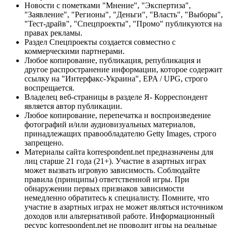
Новости с пометками "Мнение", "Экспертиза",
"Заявление", "Регионы", "Деньги", "Власть", "Выборы",
"Тест-драйв", "Спецпроекты", "Промо" публикуются на
правах рекламы.
Раздел Спецпроекты создается совместно с
коммерческими партнерами.
Любое копирование, публикация, републикация и
другое распространение информации, которое содержит
ссылку на "Интерфакс-Украина", EPA / UPG, строго
воспрещается.
Владелец веб-страницы в разделе Я- Корреспондент
является автор публикации.
Любое копирование, перепечатка и воспроизведение
фотографий и/или аудиовизуальных материалов,
принадлежащих правообладателю Getty Images, строго
запрещено.
Материалы сайта korrespondent.net предназначены для
лиц старше 21 года (21+). Участие в азартных играх
может вызвать игровую зависимость. Соблюдайте
правила (принципы) ответственной игры. При
обнаружении первых признаков зависимости
немедленно обратитесь к специалисту. Помните, что
участие в азартных играх не может являться источником
доходов или альтернативой работе. Информационный
ресурс korrespondent.net не проводит игры на реальные