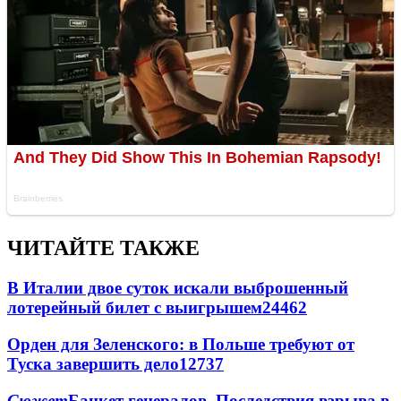
ЧИТАЙТЕ ТАКЖЕ
В Италии двое суток искали выброшенный
лотерейный билет с выигрышем
24462
Орден для Зеленского: в Польше требуют от
Туска завершить дело
12737
Сюжет
Банкет генералов. Последствия взрыва в